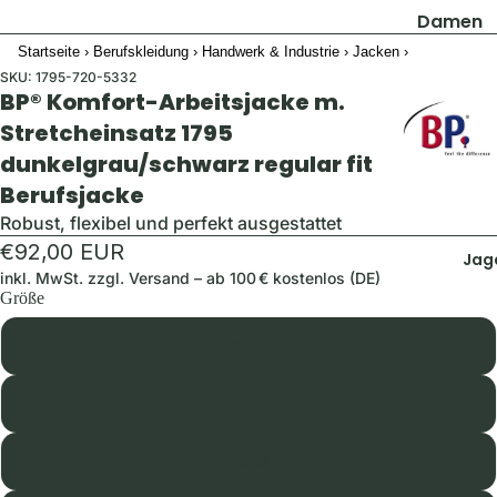
Damen
Startseite
›
Berufskleidung
›
Handwerk & Industrie
›
Jacken
›
Jacken
SKU:
1795-720-5332
Hosen
BP® Komfort-Arbeitsjacke m.
Shirts & B
Stretcheinsatz 1795
dunkelgrau/schwarz regular fit
Pullover 
Hoodies
Berufsjacke
Schuhe &
Robust, flexibel und perfekt ausgestattet
Zubehör
€92,00 EUR
Jag
inkl. MwSt. zzgl.
Versand
– ab 100 € kostenlos (DE)
Westen
Größe
Herren
48/50
Jacken
52/54
Hosen
Shirts &
56/58
Hemden