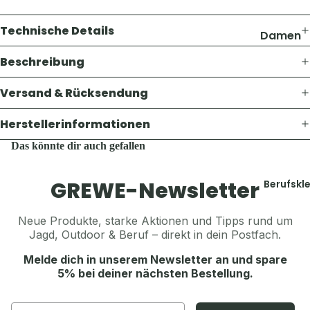
Thermosf
Pullover 
en
Technische Details
Hoodies
Damen
Taschen 
Westen
Geldbörs
Jacken
Beschreibung
Schuhe &
Gaskoche
Hosen
Zubehör
Versand & Rücksendung
Lampen 
Shirts &
Zubehör
Hemden
Herstellerinformationen
Accesso
Teller, Tö
Pullover 
Geschirr
Das könnte dir auch gefallen
Mützen &
Hoodies
Sonstige
Jagdhüte
Westen
Zubehör
GREWE-Newsletter
Berufskl
Trachten
Schuhe &
Balaclava
Zubehör
Accesso
Neue Produkte, starke Aktionen und Tipps rund um
Sturmha
Jagd, Outdoor & Beruf – direkt in dein Postfach.
Koppel, G
Schals & 
Herren
& Hosent
Melde dich in unserem Newsletter an und spare
Handsch
Jacken
5% bei deiner nächsten Bestellung.
Tücher, S
Gürtel, K
Hosen
& Sturmh
& Hosent
Email