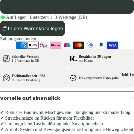
Pullover 
60/62
Hoodies
Damen
Schuhe &
Auf Lager - Lieferzeit: 1–3 Werktage (DE)
Jacken
Zubehör
In den Warenkorb legen
Hosen
Westen
Shirts & B
Zahlungsmethoden
Pullover 
Kinder
Hoodies
Schneller Versand
Bezahlen in 30 Tagen
Jacken
1-3 Werktage in DE
mit Klarna
Westen
Hosen
Schuhe &
Milit
Fachhändler seit 1988
Shirts
Unkomplizierte Rückgabe
Zubehör
30+ Jahre Erfahrung
Ausrüst
Herren
Vorteile auf einen Blick
Rucksäck
Jacken
Zelte &
✔ Robustes Baumwoll-Mischgewebe – langlebig und strapazierfähig
Hosen
✔ Stretcheinsätze im Rücken für mehr Flexibilität
Schlafsä
Shirts &
✔ Umfangreiche Taschenlösung inkl. Smartphonefach
Trink- &
✔ Armlift-System und Bewegungseinsätze für optimale Beweglichkeit
Hemden