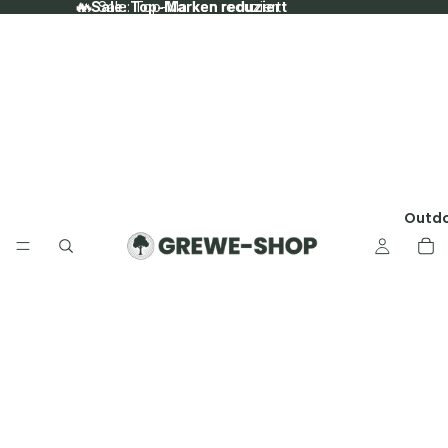
🔥 Sale: Top-Marken reduziert
🔥 Sale: Top-Marken reduziert
Outd