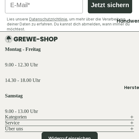
Shirts &
Socken &
Jetzt sichern
Hemden
Strümpfe
Ausrüst
Pullover 
Caps, Mü
Lies unsere
Datenschutzrichtlinie
, um mehr über die Verarbeitung
Zubehör
Handwer
deiner Daten zu erfahren. Du kannst dich abmelden, wann immer du
Hoodies
Stirnbän
Industrie
möchtest.
Ansitzsäc
Westen
Handsch
Decken & 
Jacken
Schuhe &
Funktions
Rucksäck
Hosen
Montag - Freitag
Zubehör
wäsche
Taschen 
Shirts &
Geldbörs
Oberteile
9.00 - 12.30 Uhr
Ausrüst
Beleucht
Schuhe &
Rucksäck
Licht
14.30 - 18.00 Uhr
Zubehör
Herste
Schlafen 
Flaschen
Westen
Zelte
Samstag
Feuer & 
Sonstige
Essen & T
Sonstige
9.00 - 13.00 Uhr
Licht & 
Küche,
Kategorien
Service
Taschen 
Service 
Tarn- &
Über uns
Geldbörs
Gastro
Warnkle
Datenschutzerklärung
Widerruf einreichen