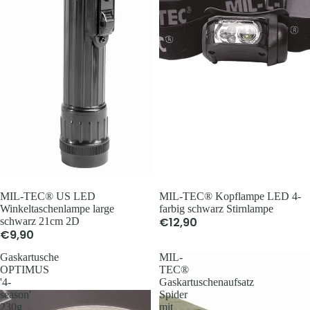
Westen
Schuhe &
Zubehör
Accesso
Mützen &
Jagdhüte
Trachten
Balaclava
Sturmha
MIL-TEC® US LED
MIL-TEC® Kopflampe LED 4-
Schals & 
Winkeltaschenlampe large
farbig schwarz Stirnlampe
€12,90
schwarz 21cm 2D
Handsch
€9,90
Gürtel, K
Gaskartusche
MIL-
& Hosent
OPTIMUS
TEC®
'4-
Gaskartuschenaufsatz
season'
Spider
Ausrüst
230g
mit