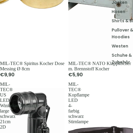
Jacken
Hosen
Shirts & B
Pullover 
Hoodies
Westen
Schuhe &
Zubehör
MIL-TEC® Spiritus Kocher Dose
MIL-TEC® NATO Klappkocher
Messing Ø 8cm
m. Brennstoff Kocher
€9,90
€5,90
Herren
MIL-
MIL-
Jacken
TEC®
TEC®
US
Kopflampe
Hosen
LED
LED
Shirts &
Winkeltaschenlampe
4-
large
farbig
Hemden
schwarz
schwarz
Pullover 
21cm
Stirnlampe
2D
Hoodies