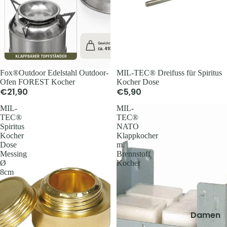
Tücher, S
& Sturmh
Socken &
Strümpfe
Caps, Mü
Fox®Outdoor Edelstahl Outdoor-
MIL-TEC® Dreifuss für Spiritus
Stirnbän
Ofen FOREST Kocher
Kocher Dose
€21,90
€5,90
Handsch
MIL-
MIL-
Funktions
TEC®
TEC®
wäsche
Spiritus
NATO
Kocher
Klappkocher
Dose
m.
Messing
Brennstoff
Ø
Kocher
8cm
Damen