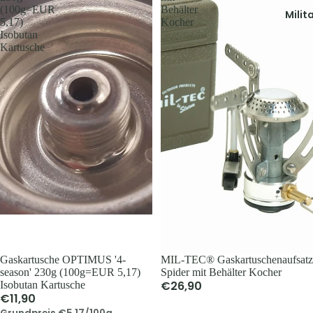
Zubehör
(100g=EUR
Behälter
Milit
5,17)
Kocher
Ansitzsäc
Isobutan
Decken & 
Kartusche
Rucksäck
Taschen 
Geldbörs
Beleucht
Licht
Flaschen
Feuer & 
Sonstige
Tarn- &
Warnkle
Gaskartusche OPTIMUS '4-
Ausverkauft
MIL-TEC® Gaskartuschenaufsatz
season' 230g (100g=EUR 5,17)
Spider mit Behälter Kocher
Tarnjack
€26,90
Isobutan Kartusche
€11,90
Tarnhose