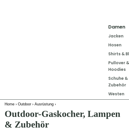
Damen
Jacken
Hosen
Shirts & B
Pullover 
Hoodies
Schuhe &
Zubehör
Westen
Home
›
Outdoor
›
Ausrüstung
›
Herren
Outdoor-Gaskocher, Lampen
Jacken
& Zubehör
Hosen