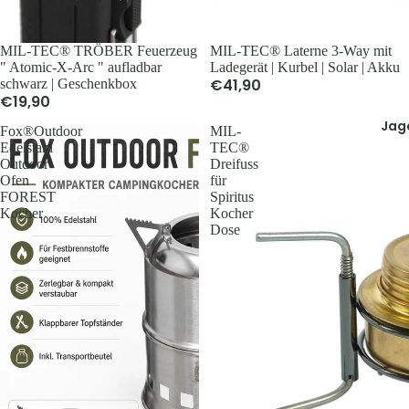
Schlafsä
Trink- &
MIL-TEC® TRÖBER Feuerzeug
MIL-TEC® Laterne 3-Way mit
" Atomic-X-Arc " aufladbar
Ladegerät | Kurbel | Solar | Akku
Thermosf
€41,90
schwarz | Geschenkbox
en
€19,90
Taschen 
Jag
Fox®Outdoor
MIL-
Geldbörs
Edelstahl
TEC®
Outdoor-
Dreifuss
Gaskoche
Ofen
für
Lampen 
FOREST
Spiritus
Zubehör
Kocher
Kocher
Dose
Teller, Tö
Geschirr
Sonstige
Zubehör
Accesso
Koppel, G
& Hosent