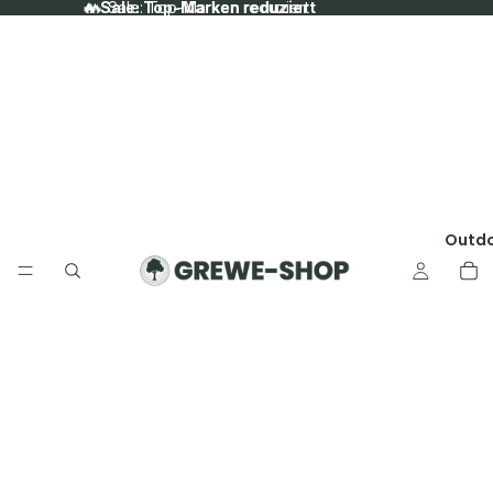
🔥 Sale: Top-Marken reduziert
🔥 Sale: Top-Marken reduziert
Outd