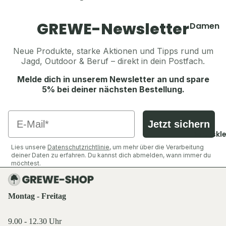
Thermosf
Pullover 
en
Hoodies
GREWE-Newsletter
Damen
Taschen 
Westen
Geldbörs
Jacken
Neue Produkte, starke Aktionen und Tipps rund um
Schuhe &
Gaskoche
Hosen
Jagd, Outdoor & Beruf – direkt in dein Postfach.
Zubehör
Lampen 
Shirts &
Zubehör
Melde dich in unserem Newsletter an und spare
Hemden
5% bei deiner nächsten Bestellung.
Accesso
Teller, Tö
Pullover 
Geschirr
Mützen &
Hoodies
Email
Sonstige
Jagdhüte
Jetzt sichern
Westen
Zubehör
Berufskl
Trachten
Schuhe &
Lies unsere
Datenschutzrichtlinie
, um mehr über die Verarbeitung
Balaclava
Zubehör
deiner Daten zu erfahren. Du kannst dich abmelden, wann immer du
Accesso
Sturmha
möchtest.
Koppel, G
Schals & 
Herren
& Hosent
Handsch
Montag - Freitag
Jacken
Tücher, S
Gürtel, K
Hosen
& Sturmh
& Hosent
9.00 - 12.30 Uhr