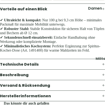
Pullover 
Hoodies
Damen
Vorteile auf einen Blick
Schuhe &
Jacken
Zubehör
✔
Ultraleicht & kompakt:
Nur 100 g bei 9,3 cm Höhe – minimales
Hosen
Packmaß für maximale Mobilität unterwegs.
Westen
✔
Robuster Stahl:
Stabile Konstruktion für sicheren Halt von Töpfen
Shirts & B
und Bechern ab Ø 12 cm.
Pullover 
✔
Sekundenschnell einsatzbereit:
Einfache Handhabung ohne
Kinder
Werkzeug oder komplizierte Montage.
Hoodies
Jacken
✔
Minimalistisches Kochsystem:
Perfekte Ergänzung zur Spiritus-
Westen
Kocher-Dose (Art. 1491400) für warme Mahlzeiten im Feld.
Hosen
Schuhe &
Milit
Shirts
Zubehör
Technische Details
Ausrüst
Beschreibung
Herren
Rucksäck
Jacken
Versand & Rücksendung
Zelte &
Hosen
Schlafsä
Herstellerinformationen
Shirts &
Trink- &
Hemden
Das könnte dir auch gefallen