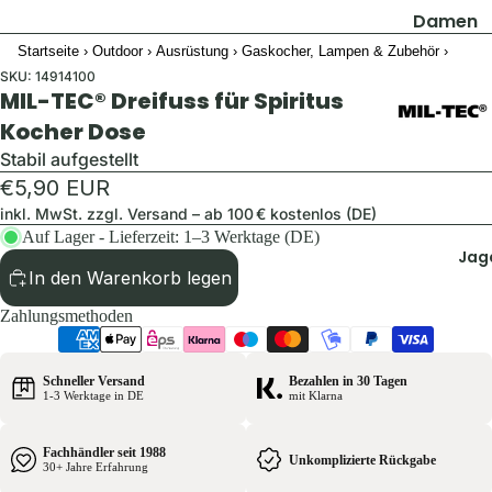
Damen
Startseite
›
Outdoor
›
Ausrüstung
›
Gaskocher, Lampen & Zubehör
›
Jacken
SKU:
14914100
Hosen
MIL-TEC® Dreifuss für Spiritus
Shirts & B
Kocher Dose
Pullover 
Stabil aufgestellt
Hoodies
€5,90 EUR
inkl. MwSt. zzgl.
Versand
– ab 100 € kostenlos (DE)
Schuhe &
Auf Lager - Lieferzeit: 1–3 Werktage (DE)
Zubehör
Jag
Westen
In den Warenkorb legen
Zahlungsmethoden
Herren
Jacken
Schneller Versand
Bezahlen in 30 Tagen
1-3 Werktage in DE
mit Klarna
Hosen
Shirts &
Fachhändler seit 1988
Hemden
Unkomplizierte Rückgabe
30+ Jahre Erfahrung