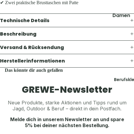
Thermosf
✔ Zwei praktische Brusttaschen mit Patte
Pullover 
en
Hoodies
Damen
Taschen 
Technische Details
Westen
Geldbörs
Jacken
Schuhe &
Gaskoche
Beschreibung
Hosen
Zubehör
Lampen 
Shirts &
Zubehör
Versand & Rücksendung
Hemden
Accesso
Teller, Tö
Pullover 
Herstellerinformationen
Geschirr
Mützen &
Hoodies
Das könnte dir auch gefallen
Sonstige
Jagdhüte
Westen
Zubehör
Berufskl
Trachten
Schuhe &
GREWE-Newsletter
Balaclava
Zubehör
Accesso
Sturmha
Neue Produkte, starke Aktionen und Tipps rund um
Koppel, G
Schals & 
Herren
Jagd, Outdoor & Beruf – direkt in dein Postfach.
& Hosent
Handsch
Jacken
Melde dich in unserem Newsletter an und spare
Tücher, S
Gürtel, K
5% bei deiner nächsten Bestellung.
Hosen
& Sturmh
& Hosent