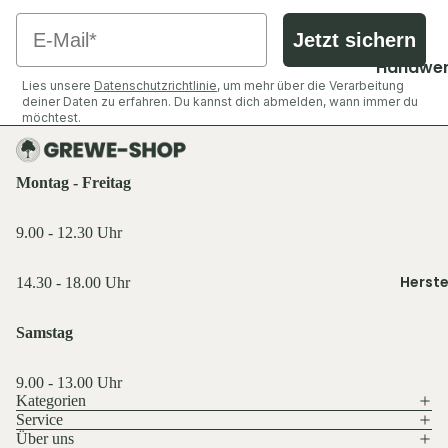
Shirts &
Socken &
Email
Hemden
Strümpfe
Jetzt sichern
Ausrüst
Pullover 
Caps, Mü
Zubehör
Handwer
Hoodies
Stirnbän
Lies unsere
Datenschutzrichtlinie
, um mehr über die Verarbeitung
Industrie
Ansitzsäc
deiner Daten zu erfahren. Du kannst dich abmelden, wann immer du
Westen
Handsch
möchtest.
Decken & 
Jacken
Schuhe &
Funktions
Rucksäck
Hosen
Zubehör
wäsche
Taschen 
Montag - Freitag
Shirts &
Geldbörs
Oberteile
Ausrüst
9.00 - 12.30 Uhr
Beleucht
Schuhe &
Rucksäck
Licht
Zubehör
Herste
Schlafen 
14.30 - 18.00 Uhr
Flaschen
Westen
Zelte
Feuer & 
Sonstige
Samstag
Essen & T
Sonstige
Licht & 
Küche,
9.00 - 13.00 Uhr
Taschen 
Service 
Kategorien
Tarn- &
Service
Geldbörs
Gastro
Warnkle
Über uns