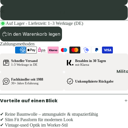
Pullover 
Hoodies
Damen
XXL
Schuhe &
Jacken
Zubehör
Auf Lager - Lieferzeit: 1–3 Werktage (DE)
Hosen
Westen
In den Warenkorb legen
Shirts & B
Zahlungsmethoden
Pullover 
Kinder
Hoodies
Jacken
Westen
Schneller Versand
Bezahlen in 30 Tagen
Hosen
1-3 Werktage in DE
mit Klarna
Schuhe &
Milit
Shirts
Zubehör
Fachhändler seit 1988
Unkomplizierte Rückgabe
30+ Jahre Erfahrung
Ausrüst
Herren
Rucksäck
Vorteile auf einen Blick
Jacken
Zelte &
Hosen
Schlafsä
✔ Reine Baumwolle – atmungsaktiv & strapazierfähig
Shirts &
✔ Slim Fit Passform für modernen Look
Trink- &
Hemden
✔ Vintage-used Optik im Worker-Stil