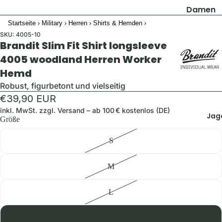
Damen
Startseite
›
Military
›
Herren
›
Shirts & Hemden
›
Jacken
SKU:
4005-10
Hosen
Brandit Slim Fit Shirt longsleeve
Shirts & B
4005 woodland Herren Worker
Hemd
Pullover 
Hoodies
Robust, figurbetont und vielseitig
€39,90 EUR
Schuhe &
Zubehör
inkl. MwSt. zzgl.
Versand
– ab 100 € kostenlos (DE)
Jag
Größe
Westen
S
Herren
Jacken
M
Hosen
L
Shirts &
Hemden
XL