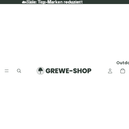
🔥 Sale: Top-Marken reduziert
🔥 Sale: Top-Marken reduziert
Outd