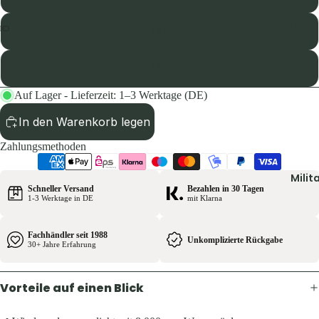
Pullover 
Hoodies
Damen
3XL
Schuhe &
Jacken
Zubehör
4XL
Hosen
Westen
Shirts & B
Auf Lager - Lieferzeit: 1–3 Werktage (DE)
Pullover 
Kinder
In den Warenkorb legen
Hoodies
Jacken
Zahlungsmethoden
Westen
Hosen
Schuhe &
Milit
Shirts
Schneller Versand
Bezahlen in 30 Tagen
Zubehör
1-3 Werktage in DE
mit Klarna
Ausrüst
Herren
Fachhändler seit 1988
Unkomplizierte Rückgabe
Rucksäck
30+ Jahre Erfahrung
Jacken
Zelte &
Hosen
Schlafsä
Vorteile auf einen Blick
Shirts &
Trink- &
Hemden