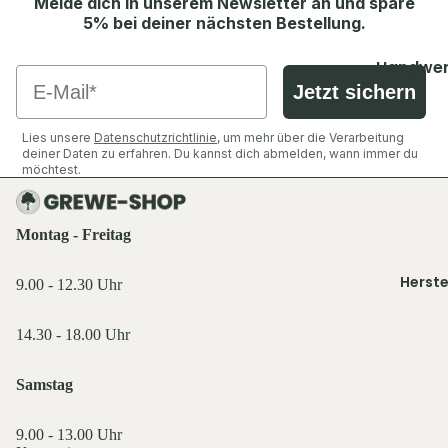
Melde dich in unserem Newsletter an und spare
Shirts &
Socken &
5% bei deiner nächsten Bestellung.
Hemden
Strümpfe
Ausrüst
Pullover 
Caps, Mü
Zubehör
Handwer
Email
Hoodies
Stirnbän
Jetzt sichern
Industrie
Ansitzsäc
Westen
Handsch
Decken & 
Jacken
Lies unsere
Datenschutzrichtlinie
, um mehr über die Verarbeitung
Schuhe &
Funktions
Rucksäck
Hosen
deiner Daten zu erfahren. Du kannst dich abmelden, wann immer du
Zubehör
wäsche
möchtest.
Taschen 
Shirts &
Geldbörs
Oberteile
Ausrüst
Montag - Freitag
Beleucht
Schuhe &
Rucksäck
Licht
Zubehör
Herste
Schlafen 
9.00 - 12.30 Uhr
Flaschen
Westen
Zelte
Feuer & 
Sonstige
14.30 - 18.00 Uhr
Essen & T
Sonstige
Licht & 
Küche,
Samstag
Taschen 
Service 
Tarn- &
Geldbörs
Gastro
Warnkle
9.00 - 13.00 Uhr