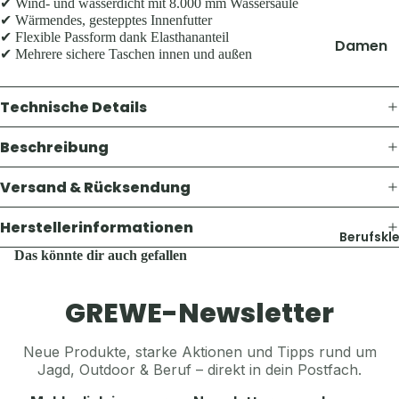
Thermosf
✔ Wind- und wasserdicht mit 8.000 mm Wassersäule
Pullover 
✔ Wärmendes, gestepptes Innenfutter
en
✔ Flexible Passform dank Elasthananteil
Hoodies
Damen
Taschen 
✔ Mehrere sichere Taschen innen und außen
Westen
Geldbörs
Jacken
Schuhe &
Gaskoche
Hosen
Technische Details
Zubehör
Lampen 
Shirts &
Zubehör
Beschreibung
Hemden
Accesso
Teller, Tö
Pullover 
Versand & Rücksendung
Geschirr
Mützen &
Hoodies
Sonstige
Jagdhüte
Westen
Herstellerinformationen
Zubehör
Berufskl
Trachten
Schuhe &
Das könnte dir auch gefallen
Balaclava
Zubehör
Accesso
Sturmha
GREWE-Newsletter
Koppel, G
Schals & 
Herren
& Hosent
Handsch
Jacken
Neue Produkte, starke Aktionen und Tipps rund um
Tücher, S
Gürtel, K
Jagd, Outdoor & Beruf – direkt in dein Postfach.
Hosen
& Sturmh
& Hosent