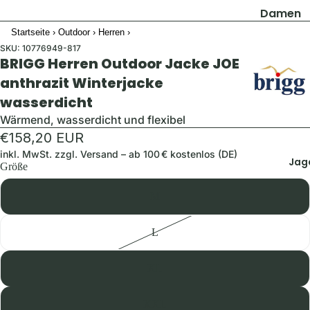
Damen
Startseite
›
Outdoor
›
Herren
›
Jacken
SKU:
10776949-817
Hosen
BRIGG Herren Outdoor Jacke JOE
Shirts & B
anthrazit Winterjacke
wasserdicht
Pullover 
Hoodies
Wärmend, wasserdicht und flexibel
€158,20 EUR
Schuhe &
Zubehör
inkl. MwSt. zzgl.
Versand
– ab 100 € kostenlos (DE)
Jag
Größe
Westen
M
Herren
Jacken
L
Hosen
XL
Shirts &
Hemden
XXL