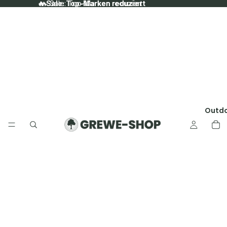
🔥 Sale: Top-Marken reduziert
🔥 Sale: Top-Marken reduziert
Outd