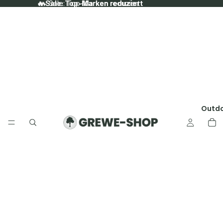
🔥 Sale: Top-Marken reduziert
🔥 Sale: Top-Marken reduziert
Outd