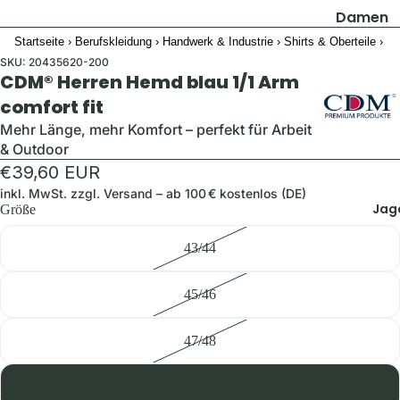
Damen
Startseite
›
Berufskleidung
›
Handwerk & Industrie
›
Shirts & Oberteile
›
Jacken
SKU:
20435620-200
Hosen
CDM® Herren Hemd blau 1/1 Arm
Shirts & B
comfort fit
Pullover 
Mehr Länge, mehr Komfort – perfekt für Arbeit
& Outdoor
Hoodies
€39,60 EUR
Schuhe &
inkl. MwSt. zzgl.
Versand
– ab 100 € kostenlos (DE)
Zubehör
Jag
Größe
Westen
43/44
Herren
45/46
Jacken
Hosen
47/48
Shirts &
Hemden
41/42