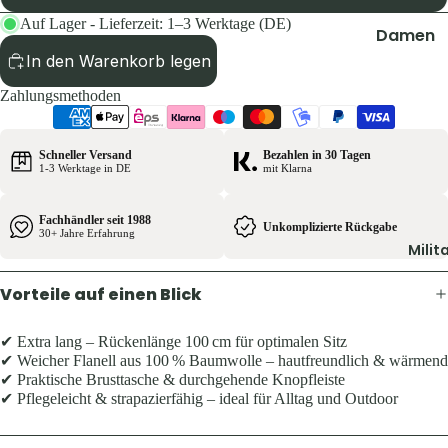
Pullover 
Auf Lager - Lieferzeit: 1–3 Werktage (DE)
Hoodies
Damen
Schuhe &
In den Warenkorb legen
Jacken
Zubehör
Zahlungsmethoden
Hosen
Westen
Shirts & B
Schneller Versand
Bezahlen in 30 Tagen
Pullover 
Kinder
1-3 Werktage in DE
mit Klarna
Hoodies
Jacken
Westen
Fachhändler seit 1988
Hosen
Unkomplizierte Rückgabe
30+ Jahre Erfahrung
Schuhe &
Milit
Shirts
Zubehör
Vorteile auf einen Blick
Ausrüst
Herren
Rucksäck
✔ Extra lang – Rückenlänge 100 cm für optimalen Sitz
Jacken
✔ Weicher Flanell aus 100 % Baumwolle – hautfreundlich & wärmend
Zelte &
✔ Praktische Brusttasche & durchgehende Knopfleiste
Hosen
Schlafsä
✔ Pflegeleicht & strapazierfähig – ideal für Alltag und Outdoor
Shirts &
Trink- &
Hemden