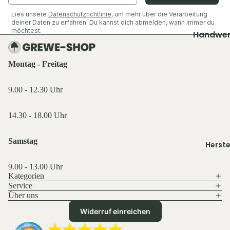
Shirts &
Socken &
Hemden
Lies unsere
Datenschutzrichtlinie
, um mehr über die Verarbeitung
Strümpfe
Ausrüst
deiner Daten zu erfahren. Du kannst dich abmelden, wann immer du
Pullover 
möchtest.
Caps, Mü
Zubehör
Handwer
Hoodies
Stirnbän
Industrie
Ansitzsäc
Westen
Handsch
Decken & 
Jacken
Montag - Freitag
Schuhe &
Funktions
Rucksäck
Hosen
Zubehör
wäsche
9.00 - 12.30 Uhr
Taschen 
Shirts &
Geldbörs
Oberteile
Ausrüst
14.30 - 18.00 Uhr
Beleucht
Schuhe &
Rucksäck
Licht
Zubehör
Samstag
Herste
Schlafen 
Flaschen
Westen
Zelte
Feuer & 
Sonstige
9.00 - 13.00 Uhr
Essen & T
Kategorien
Sonstige
Service
Licht & 
Küche,
Über uns
Datenschutzerklärung
Taschen 
Service 
Tarn- &
Widerruf einreichen
Geldbörs
AGB
Gastro
Warnkle