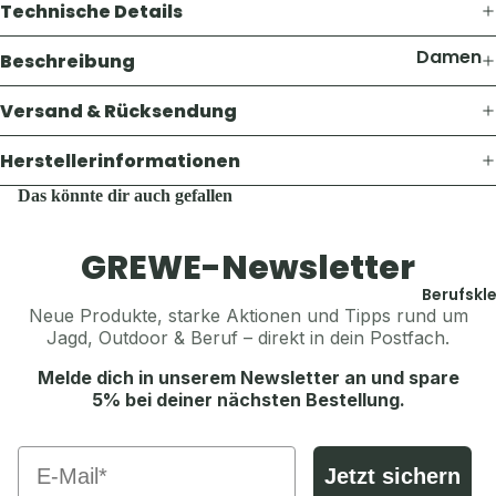
Thermosf
Technische Details
Pullover 
en
Hoodies
Damen
Beschreibung
Taschen 
Westen
Geldbörs
Jacken
Versand & Rücksendung
Schuhe &
Gaskoche
Hosen
Zubehör
Lampen 
Herstellerinformationen
Shirts &
Zubehör
Hemden
Das könnte dir auch gefallen
Accesso
Teller, Tö
Pullover 
Geschirr
Mützen &
Hoodies
GREWE-Newsletter
Sonstige
Jagdhüte
Westen
Zubehör
Berufskl
Trachten
Schuhe &
Neue Produkte, starke Aktionen und Tipps rund um
Balaclava
Jagd, Outdoor & Beruf – direkt in dein Postfach.
Zubehör
Accesso
Sturmha
Melde dich in unserem Newsletter an und spare
Koppel, G
Schals & 
Herren
5% bei deiner nächsten Bestellung.
& Hosent
Handsch
Jacken
Tücher, S
Email
Gürtel, K
Hosen
& Sturmh
Jetzt sichern
& Hosent