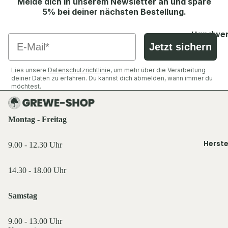
Melde dich in unserem Newsletter an und spare
Shirts &
Socken &
5% bei deiner nächsten Bestellung.
Hemden
Strümpfe
Ausrüst
Pullover 
Caps, Mü
Zubehör
Handwer
Email
Hoodies
Stirnbän
Jetzt sichern
Industrie
Ansitzsäc
Westen
Handsch
Decken & 
Jacken
Lies unsere
Datenschutzrichtlinie
, um mehr über die Verarbeitung
Schuhe &
Funktions
Rucksäck
Hosen
deiner Daten zu erfahren. Du kannst dich abmelden, wann immer du
Zubehör
wäsche
möchtest.
Taschen 
Shirts &
Geldbörs
Oberteile
Ausrüst
Montag - Freitag
Beleucht
Schuhe &
Rucksäck
Licht
Zubehör
Herste
Schlafen 
9.00 - 12.30 Uhr
Flaschen
Westen
Zelte
Feuer & 
Sonstige
14.30 - 18.00 Uhr
Essen & T
Sonstige
Licht & 
Küche,
Samstag
Taschen 
Service 
Tarn- &
Geldbörs
Gastro
Warnkle
9.00 - 13.00 Uhr