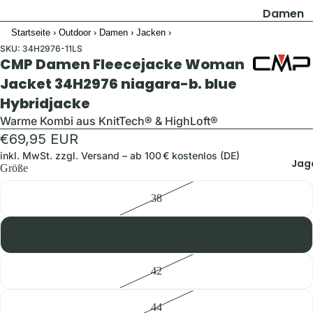
Damen
Startseite
›
Outdoor
›
Damen
›
Jacken
›
Jacken
SKU:
34H2976-11LS
Hosen
CMP Damen Fleecejacke Woman
Shirts & B
Jacket 34H2976 niagara-b. blue
Hybridjacke
Pullover 
Hoodies
Warme Kombi aus KnitTech® & HighLoft®
€69,95 EUR
Schuhe &
Zubehör
inkl. MwSt. zzgl.
Versand
– ab 100 € kostenlos (DE)
Jag
Größe
Westen
38
Herren
Jacken
40
Hosen
42
Shirts &
Hemden
44