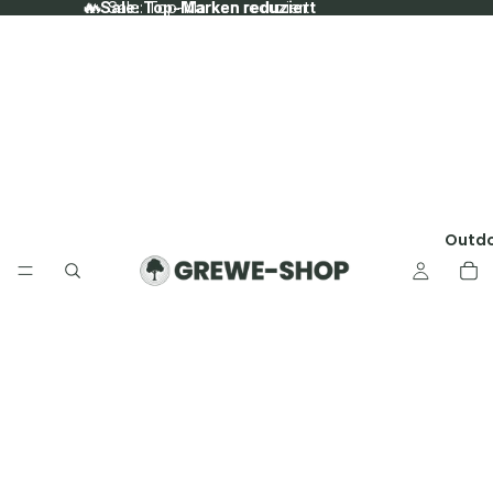
🔥 Sale: Top-Marken reduziert
🔥 Sale: Top-Marken reduziert
Outd