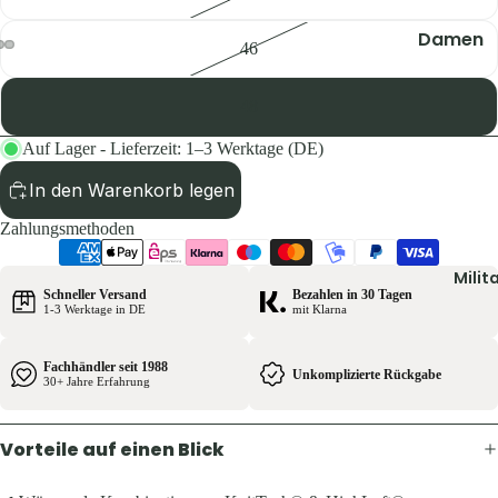
Pullover 
Hoodies
Damen
46
Schuhe &
Jacken
Zubehör
48
Hosen
Westen
Shirts & B
Auf Lager - Lieferzeit: 1–3 Werktage (DE)
Pullover 
Kinder
In den Warenkorb legen
Hoodies
Jacken
Zahlungsmethoden
Westen
Hosen
Schuhe &
Milit
Shirts
Schneller Versand
Bezahlen in 30 Tagen
Zubehör
1-3 Werktage in DE
mit Klarna
Ausrüst
Herren
Fachhändler seit 1988
Unkomplizierte Rückgabe
Rucksäck
30+ Jahre Erfahrung
Jacken
Zelte &
Hosen
Schlafsä
Vorteile auf einen Blick
Shirts &
Trink- &
Hemden