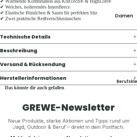
Thermosf
✔ Wärmende Kombination aus KnitTech® & HighLoft®
Pullover 
✔ Weiches, isolierendes Innenfleece
en
✔ Elastische Bündchen & Saum für perfekten Sitz
Hoodies
Damen
Taschen 
✔ Zwei praktische Reißverschlusstaschen
Westen
Geldbörs
Jacken
Schuhe &
Gaskoche
Hosen
Technische Details
Zubehör
Lampen 
Shirts &
Zubehör
Beschreibung
Hemden
Accesso
Teller, Tö
Pullover 
Versand & Rücksendung
Geschirr
Mützen &
Hoodies
Sonstige
Jagdhüte
Westen
Herstellerinformationen
Zubehör
Berufskl
Trachten
Schuhe &
Das könnte dir auch gefallen
Balaclava
Zubehör
Accesso
Sturmha
GREWE-Newsletter
Koppel, G
Schals & 
Herren
& Hosent
Handsch
Jacken
Neue Produkte, starke Aktionen und Tipps rund um
Tücher, S
Gürtel, K
Jagd, Outdoor & Beruf – direkt in dein Postfach.
Hosen
& Sturmh
& Hosent