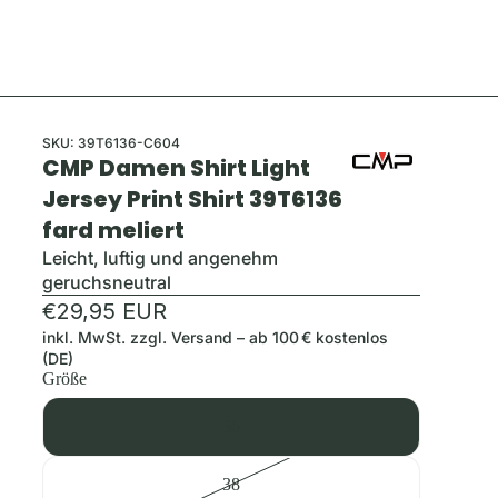
SKU:
39T6136-C604
CMP Damen Shirt Light
Jersey Print Shirt 39T6136
fard meliert
Leicht, luftig und angenehm
geruchsneutral
€29,95 EUR
inkl. MwSt. zzgl.
Versand
– ab 100 € kostenlos
(DE)
Größe
36
38