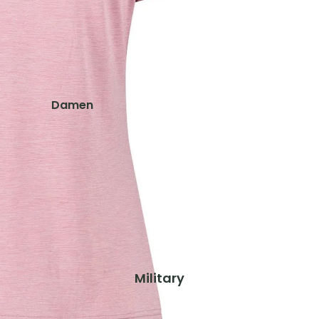
Schuhe & Zubehör
Westen
Kinder
Jacken
Damen
Hosen
Jacken
Shirts
Hosen
Shirts & Blusen
Ausrüstung
Pullover & Hoodies
Rucksäcke
Westen
Zelte & Schlafsäcke
Schuhe & Zubehör
Trink- & Thermosflaschen
Taschen & Geldbörsen
Herren
Military
Gaskocher, Lampen & Zubehör
Jacken
Teller, Töpfe & Geschirr