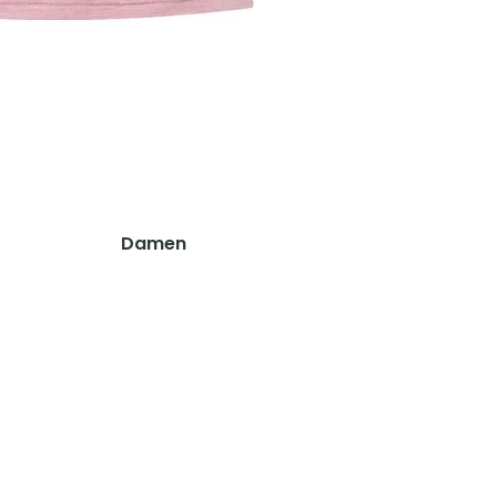
Hosen
Sonstiges Zubehör
Shirts & Hemden
Pullover & Hoodies
Accessoires
Westen
Koppel, Gürtel & Hosenträger
Schuhe & Zubehör
Tücher, Schals & Sturmhauben
Socken & Strümpfe
Accessoires
Caps, Mützen & Stirnbänder
Mützen & Caps
Damen
Handschuhe
Jagdhüte & Trachtenhüte
Jacken
Funktionsunterwäsche
Balaclava & Sturmhauben
Hosen
Schals & Tücher
Shirts & Hemden
Handschuhe
Pullover & Hoodies
Gürtel, Koppel & Hosenträger
Westen
Schuhe & Zubehör
Ausrüstung & Zubehör