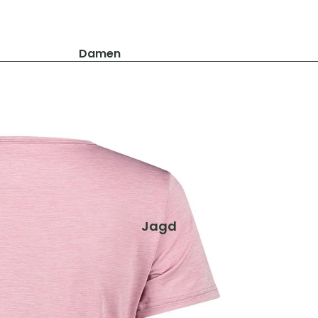
Damen
Jacken
Hosen
Shirts & Blusen
Pullover & Hoodies
Schuhe & Zubehör
Westen
Herren
Jagd
Jacken
Hosen
Shirts & Hemden
Pullover & Hoodies