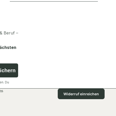
& Beruf –
nächsten
sichern
en. Du
ns
Widerruf einreichen