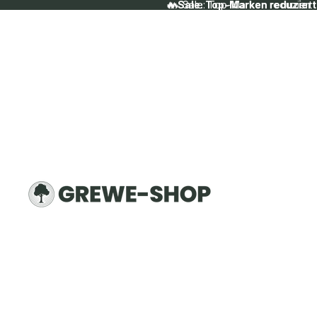
🔥 Sale: Top-Marken reduziert
🔥 Sale: Top-Marken reduziert