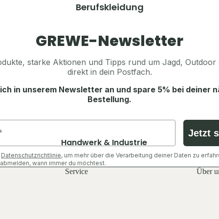
Ansitzsäcke, Decken & Kissen
Herren
Berufskleidung
Rucksäcke
Jacken
Taschen & Geldbörsen
Hosen
GREWE-Newsletter
Beleuchtung & Licht
Shirts & Hemden
Flaschen
dukte, starke Aktionen und Tipps rund um Jagd, Outdoor 
Pullover & Hoodies
direkt in dein Postfach.
Feuer & Wärme
Westen
ich in unserem Newsletter an und spare 5% bei deiner 
Sonstiges
Schuhe & Zubehör
Bestellung.
Tarn- & Warnkleidung
Ausrüstung
Tarnjacken
Jetzt 
Rucksäcke
Handwerk & Industrie
Tarnhosen
Schlafen & Zelte
e
Datenschutzrichtlinie
, um mehr über die Verarbeitung deiner Daten zu erfahr
Jacken
Tarnshirts
h abmelden, wann immer du möchtest.
Essen & Trinken
Service
Über u
Hosen
Warnwesten
Licht & Wärme
Shirts & Oberteile
Tarn-Mützen & Gesichtsschutz
Taschen & Geldbörsen
Schuhe & Zubehör
Sonstiges
Sonstiges Zubehör
Westen