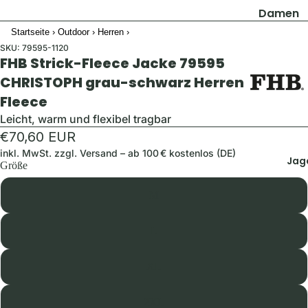
Damen
Startseite
›
Outdoor
›
Herren
›
Jacken
SKU:
79595-1120
Hosen
FHB Strick-Fleece Jacke 79595
Shirts & B
CHRISTOPH grau-schwarz Herren
Fleece
Pullover 
Hoodies
Leicht, warm und flexibel tragbar
€70,60 EUR
Schuhe &
Zubehör
inkl. MwSt. zzgl.
Versand
– ab 100 € kostenlos (DE)
Jag
Größe
Westen
M
Herren
Jacken
L
Hosen
XL
Shirts &
Hemden
2XL