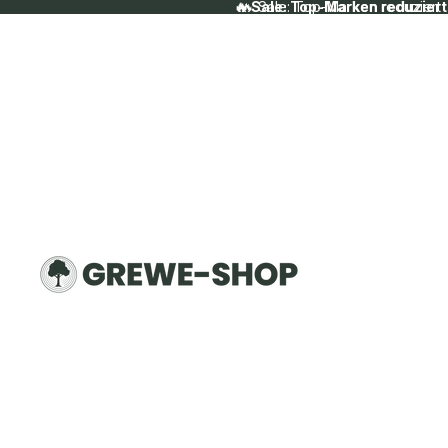
🔥 Sale: Top-Marken reduziert
🔥 Sale: Top-Marken reduziert