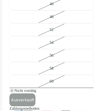
46
48
52
54
56
58
60
Nicht vorrätig
Ausverkauft
Zahlungsmethoden