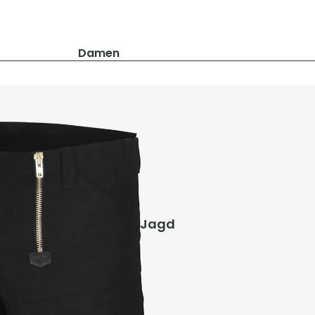
Damen
Jacken
Hosen
Shirts & Blusen
Pullover & Hoodies
Schuhe & Zubehör
Westen
Herren
Jagd
Jacken
Hosen
Shirts & Hemden
Pullover & Hoodies