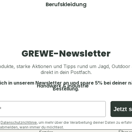
Ansitzsäcke, Decken & Kissen
Herren
Berufskleidung
Rucksäcke
Jacken
Taschen & Geldbörsen
Hosen
Beleuchtung & Licht
Shirts & Hemden
Flaschen
Pullover & Hoodies
Feuer & Wärme
Westen
GREWE-Newsletter
Sonstiges
Schuhe & Zubehör
dukte, starke Aktionen und Tipps rund um Jagd, Outdoor 
Tarn- & Warnkleidung
direkt in dein Postfach.
Ausrüstung
Tarnjacken
Rucksäcke
ich in unserem Newsletter an und spare 5% bei deiner 
Handwerk & Industrie
Tarnhosen
Bestellung.
Schlafen & Zelte
Jacken
Tarnshirts
Essen & Trinken
Hosen
Warnwesten
Jetzt 
Licht & Wärme
Shirts & Oberteile
Tarn-Mützen & Gesichtsschutz
Taschen & Geldbörsen
Schuhe & Zubehör
e
Datenschutzrichtlinie
, um mehr über die Verarbeitung deiner Daten zu erfahr
Sonstiges
h abmelden, wann immer du möchtest.
Sonstiges Zubehör
Westen