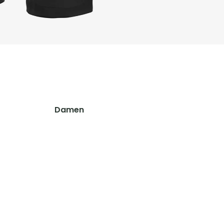
Hosen
Sonstiges Zubehör
Shirts & Hemden
Pullover & Hoodies
Accessoires
Westen
Koppel, Gürtel & Hosenträger
Schuhe & Zubehör
Tücher, Schals & Sturmhauben
Socken & Strümpfe
Accessoires
Caps, Mützen & Stirnbänder
Mützen & Caps
Damen
Handschuhe
Jagdhüte & Trachtenhüte
Jacken
Funktionsunterwäsche
Balaclava & Sturmhauben
Hosen
Schals & Tücher
Shirts & Hemden
Handschuhe
Pullover & Hoodies
Gürtel, Koppel & Hosenträger
Westen
Schuhe & Zubehör
Ausrüstung & Zubehör