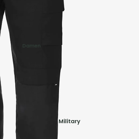
Schuhe & Zubehör
Westen
Kinder
Jacken
Damen
Hosen
Jacken
Shirts
Hosen
Shirts & Blusen
Ausrüstung
Pullover & Hoodies
Rucksäcke
Westen
Zelte & Schlafsäcke
Schuhe & Zubehör
Trink- & Thermosflaschen
Taschen & Geldbörsen
Herren
Military
Gaskocher, Lampen & Zubehör
Jacken
Teller, Töpfe & Geschirr