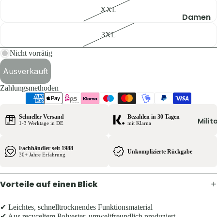
Pullover 
XXL
Hoodies
Damen
Schuhe &
Jacken
3XL
Zubehör
Hosen
Nicht vorrätig
Westen
Shirts & B
Ausverkauft
Pullover 
Kinder
Zahlungsmethoden
Hoodies
Jacken
Westen
Hosen
Schneller Versand
Bezahlen in 30 Tagen
Schuhe &
Milit
1-3 Werktage in DE
mit Klarna
Shirts
Zubehör
Fachhändler seit 1988
Ausrüst
Unkomplizierte Rückgabe
Herren
30+ Jahre Erfahrung
Rucksäck
Jacken
Zelte &
Vorteile auf einen Blick
Hosen
Schlafsä
Shirts &
Trink- &
✔ Leichtes, schnelltrocknendes Funktionsmaterial
Hemden
✔ Aus recyceltem Polyester, umweltfreundlich produziert