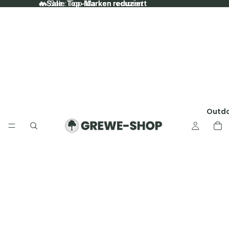
🔥 Sale: Top-Marken reduziert
🔥 Sale: Top-Marken reduziert
Outd