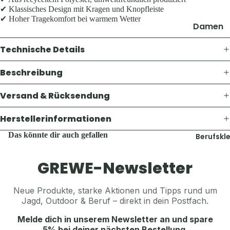
Thermosf
✔ Klassisches Design mit Kragen und Knopfleiste
Pullover 
en
✔ Hoher Tragekomfort bei warmem Wetter
Hoodies
Damen
Taschen 
Westen
Geldbörs
Jacken
Technische Details
Schuhe &
Gaskoche
Hosen
Zubehör
Lampen 
Beschreibung
Shirts &
Zubehör
Hemden
Accesso
Versand & Rücksendung
Teller, Tö
Pullover 
Geschirr
Mützen &
Hoodies
Herstellerinformationen
Sonstige
Jagdhüte
Westen
Das könnte dir auch gefallen
Zubehör
Berufskl
Trachten
Schuhe &
Balaclava
Zubehör
Accesso
GREWE-Newsletter
Sturmha
Koppel, G
Schals & 
Herren
Neue Produkte, starke Aktionen und Tipps rund um
& Hosent
Handsch
Jagd, Outdoor & Beruf – direkt in dein Postfach.
Jacken
Tücher, S
Gürtel, K
Hosen
& Sturmh
Melde dich in unserem Newsletter an und spare
& Hosent
5% bei deiner nächsten Bestellung.