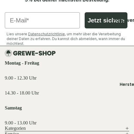
Shirts &
Socken &
Hemden
Strümpfe
Ausrüst
Email
Pullover 
Caps, Mü
Zubehör
Handwer
Jetzt sichern
Hoodies
Stirnbän
Industrie
Ansitzsäc
Westen
Lies unsere
Datenschutzrichtlinie
, um mehr über die Verarbeitung
Handsch
Decken & 
Jacken
deiner Daten zu erfahren. Du kannst dich abmelden, wann immer du
Schuhe &
Funktions
möchtest.
Rucksäck
Hosen
Zubehör
wäsche
Taschen 
Shirts &
Geldbörs
Oberteile
Montag - Freitag
Ausrüst
Beleucht
Schuhe &
Rucksäck
Licht
9.00 - 12.30 Uhr
Zubehör
Herste
Schlafen 
Flaschen
Westen
Zelte
14.30 - 18.00 Uhr
Feuer & 
Sonstige
Essen & T
Sonstige
Samstag
Licht & 
Küche,
Taschen 
Service 
Tarn- &
9.00 - 13.00 Uhr
Geldbörs
Gastro
Warnkle
Kategorien
Service