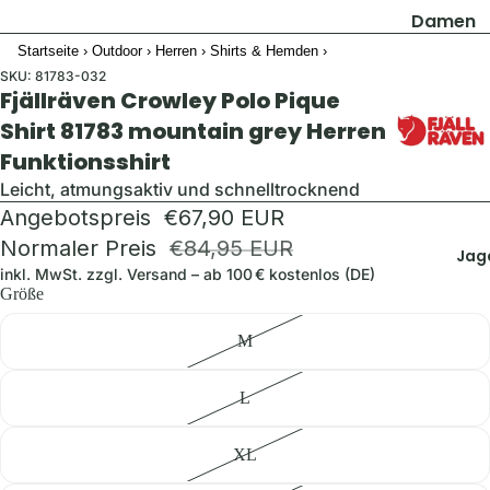
Damen
Startseite
›
Outdoor
›
Herren
›
Shirts & Hemden
›
Jacken
SKU:
81783-032
Hosen
Fjällräven Crowley Polo Pique
Shirts & B
Shirt 81783 mountain grey Herren
Funktionsshirt
Pullover 
Hoodies
Leicht, atmungsaktiv und schnelltrocknend
Angebotspreis
€67,90 EUR
Schuhe &
Zubehör
Normaler Preis
€84,95 EUR
Jag
inkl. MwSt. zzgl.
Versand
– ab 100 € kostenlos (DE)
Westen
Größe
Herren
M
Jacken
L
Hosen
Shirts &
XL
Hemden