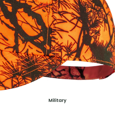
Schuhe & Zubehör
Westen
Kinder
Jacken
Damen
Hosen
Jacken
Shirts
Hosen
Shirts & Blusen
Ausrüstung
Pullover & Hoodies
Rucksäcke
Westen
Zelte & Schlafsäcke
Schuhe & Zubehör
Trink- & Thermosflaschen
Taschen & Geldbörsen
Herren
Military
Gaskocher, Lampen & Zubehör
Jacken
Teller, Töpfe & Geschirr