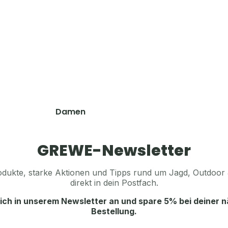
Hosen
Sonstiges Zubehör
Shirts & Hemden
Pullover & Hoodies
Accessoires
Westen
Koppel, Gürtel & Hosenträger
Schuhe & Zubehör
Tücher, Schals & Sturmhauben
Socken & Strümpfe
Accessoires
Caps, Mützen & Stirnbänder
Mützen & Caps
Damen
Handschuhe
Jagdhüte & Trachtenhüte
Jacken
Funktionsunterwäsche
Balaclava & Sturmhauben
Hosen
GREWE-Newsletter
Schals & Tücher
Shirts & Hemden
Handschuhe
dukte, starke Aktionen und Tipps rund um Jagd, Outdoor 
Pullover & Hoodies
direkt in dein Postfach.
Gürtel, Koppel & Hosenträger
Westen
ich in unserem Newsletter an und spare 5% bei deiner 
Schuhe & Zubehör
Ausrüstung & Zubehör
Bestellung.