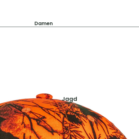
Damen
Jacken
Hosen
Shirts & Blusen
Pullover & Hoodies
Schuhe & Zubehör
Westen
Herren
Jagd
Jacken
Hosen
Shirts & Hemden
Pullover & Hoodies