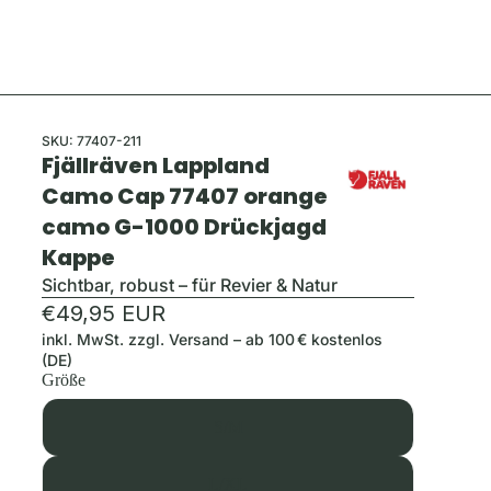
SKU:
77407-211
Fjällräven Lappland
Camo Cap 77407 orange
camo G-1000 Drückjagd
Kappe
Sichtbar, robust – für Revier & Natur
€49,95 EUR
inkl. MwSt. zzgl.
Versand
– ab 100 € kostenlos
(DE)
Größe
S/M
L/XL