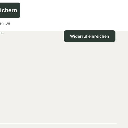
sichern
en. Du
ns
Widerruf einreichen