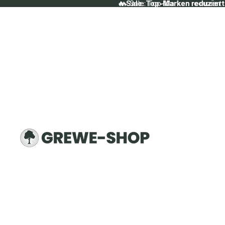
🔥 Sale: Top-Marken reduziert
🔥 Sale: Top-Marken reduziert