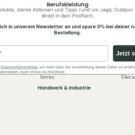
Ansitzsäcke, Decken & Kissen
Herren
Berufskleidung
Rucksäcke
dukte, starke Aktionen und Tipps rund um Jagd, Outdoor 
Jacken
direkt in dein Postfach.
Taschen & Geldbörsen
Hosen
ich in unserem Newsletter an und spare 5% bei deiner 
Beleuchtung & Licht
Shirts & Hemden
Bestellung.
Flaschen
Pullover & Hoodies
Feuer & Wärme
Westen
Jetzt 
Sonstiges
Schuhe & Zubehör
e
Datenschutzrichtlinie
, um mehr über die Verarbeitung deiner Daten zu erfahr
Tarn- & Warnkleidung
h abmelden, wann immer du möchtest.
Ausrüstung
Service
Über u
Tarnjacken
Rucksäcke
Handwerk & Industrie
Tarnhosen
Schlafen & Zelte
Jacken
Tarnshirts
Essen & Trinken
Hosen
Warnwesten
Licht & Wärme
Shirts & Oberteile
Tarn-Mützen & Gesichtsschutz
Taschen & Geldbörsen
Schuhe & Zubehör
Sonstiges
Sonstiges Zubehör
Westen