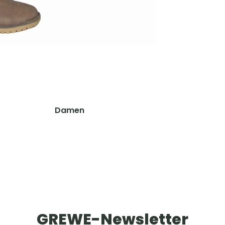
Hosen
Sonstiges Zubehör
Shirts & Hemden
Pullover & Hoodies
Accessoires
Westen
Koppel, Gürtel & Hosenträger
Schuhe & Zubehör
Tücher, Schals & Sturmhauben
Socken & Strümpfe
Accessoires
Caps, Mützen & Stirnbänder
Mützen & Caps
Damen
Handschuhe
Jagdhüte & Trachtenhüte
Jacken
Funktionsunterwäsche
Balaclava & Sturmhauben
Hosen
Schals & Tücher
Shirts & Hemden
Handschuhe
Pullover & Hoodies
Gürtel, Koppel & Hosenträger
Westen
Schuhe & Zubehör
Ausrüstung & Zubehör
GREWE-Newsletter