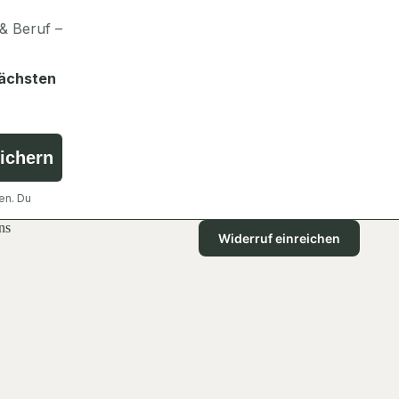
& Beruf –
nächsten
sichern
en. Du
ns
Widerruf einreichen