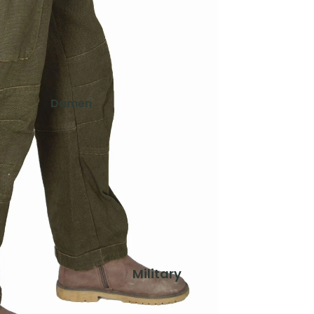
Schuhe & Zubehör
Westen
Kinder
Jacken
Damen
Hosen
Jacken
Shirts
Hosen
Shirts & Blusen
Ausrüstung
Pullover & Hoodies
Rucksäcke
Westen
Zelte & Schlafsäcke
Schuhe & Zubehör
Trink- & Thermosflaschen
Taschen & Geldbörsen
Herren
Military
Gaskocher, Lampen & Zubehör
Jacken
Teller, Töpfe & Geschirr