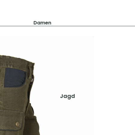
Damen
Jacken
Hosen
Shirts & Blusen
Pullover & Hoodies
Schuhe & Zubehör
Westen
Herren
Jagd
Jacken
Hosen
Shirts & Hemden
Pullover & Hoodies