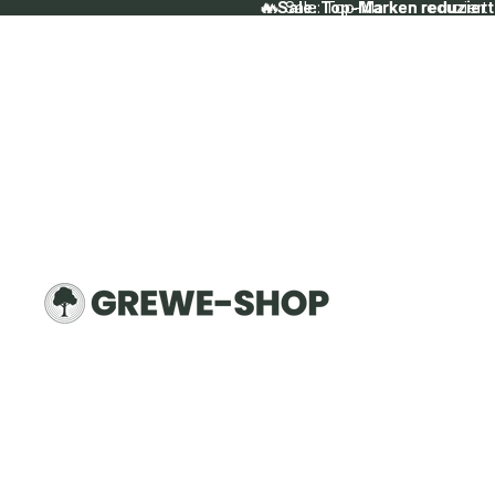
🔥 Sale: Top-Marken reduziert
🔥 Sale: Top-Marken reduziert