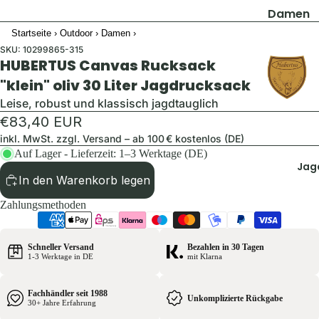
Damen
Startseite
›
Outdoor
›
Damen
›
Jacken
SKU:
10299865-315
Hosen
HUBERTUS Canvas Rucksack
Shirts & B
"klein" oliv 30 Liter Jagdrucksack
Pullover 
Leise, robust und klassisch jagdtauglich
Hoodies
€83,40 EUR
inkl. MwSt. zzgl.
Versand
– ab 100 € kostenlos (DE)
Schuhe &
Auf Lager - Lieferzeit: 1–3 Werktage (DE)
Zubehör
Jag
Westen
In den Warenkorb legen
Zahlungsmethoden
Herren
Jacken
Schneller Versand
Bezahlen in 30 Tagen
1-3 Werktage in DE
mit Klarna
Hosen
Shirts &
Fachhändler seit 1988
Hemden
Unkomplizierte Rückgabe
30+ Jahre Erfahrung