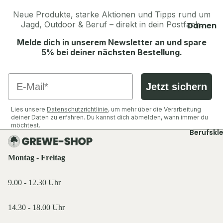
Thermosf
Pullover 
en
Neue Produkte, starke Aktionen und Tipps rund um
Hoodies
Jagd, Outdoor & Beruf – direkt in dein Postfach.
Damen
Taschen 
Westen
Geldbörs
Jacken
Melde dich in unserem Newsletter an und spare
5% bei deiner nächsten Bestellung.
Schuhe &
Gaskoche
Hosen
Zubehör
Lampen 
Shirts &
Email
Zubehör
Hemden
Jetzt sichern
Accesso
Teller, Tö
Pullover 
Geschirr
Mützen &
Lies unsere
Datenschutzrichtlinie
, um mehr über die Verarbeitung
Hoodies
deiner Daten zu erfahren. Du kannst dich abmelden, wann immer du
Sonstige
Jagdhüte
Westen
möchtest.
Zubehör
Berufskl
Trachten
Schuhe &
Balaclava
Zubehör
Accesso
Montag - Freitag
Sturmha
Koppel, G
Schals & 
Herren
9.00 - 12.30 Uhr
& Hosent
Handsch
Jacken
Tücher, S
Gürtel, K
14.30 - 18.00 Uhr
Hosen
& Sturmh
& Hosent