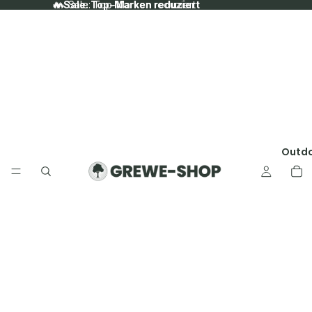
🔥 Sale: Top-Marken reduziert
🔥 Sale: Top-Marken reduziert
Outd