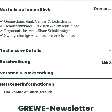
Pullover 
Hoodies
Damen
Vorteile auf einen Blick
Schuhe &
Jacken
Zubehör
✔ Geräuscharm dank Canvas & Lederdetails
Hosen
✔ Herausnehmbares Sitzkissen & Schweißeinlage
Westen
✔ Ergonomische, verstellbare Schulterträger
Shirts & B
✔ Zwei geräumige Außentaschen & Rückentasche
Pullover 
Kinder
Hoodies
Jacken
Technische Details
Westen
Hosen
Schuhe &
Beschreibung
Milit
Shirts
Zubehör
Versand & Rücksendung
Ausrüst
Herren
Herstellerinformationen
Rucksäck
Jacken
Das könnte dir auch gefallen
Zelte &
Hosen
Schlafsä
Shirts &
GREWE-Newsletter
Trink- &
Hemden