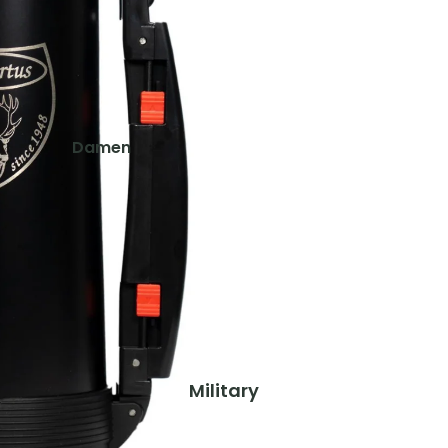
Schuhe & Zubehör
Westen
Kinder
Jacken
Damen
Hosen
Jacken
Shirts
Hosen
Shirts & Blusen
Ausrüstung
Pullover & Hoodies
Rucksäcke
Westen
Zelte & Schlafsäcke
Schuhe & Zubehör
Trink- & Thermosflaschen
Taschen & Geldbörsen
Herren
Military
Gaskocher, Lampen & Zubehör
Jacken
Teller, Töpfe & Geschirr