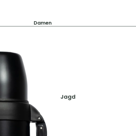
Damen
Jacken
Hosen
Shirts & Blusen
Pullover & Hoodies
Schuhe & Zubehör
Westen
Herren
Jagd
Jacken
Hosen
Shirts & Hemden
Pullover & Hoodies