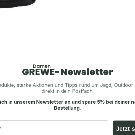
Hosen
Sonstiges Zubehör
Shirts & Hemden
Pullover & Hoodies
Accessoires
Westen
Koppel, Gürtel & Hosenträger
Schuhe & Zubehör
Tücher, Schals & Sturmhauben
Socken & Strümpfe
Accessoires
Caps, Mützen & Stirnbänder
Mützen & Caps
Damen
GREWE-Newsletter
Handschuhe
Jagdhüte & Trachtenhüte
Jacken
Funktionsunterwäsche
Balaclava & Sturmhauben
dukte, starke Aktionen und Tipps rund um Jagd, Outdoor 
Hosen
direkt in dein Postfach.
Schals & Tücher
Shirts & Hemden
Handschuhe
ich in unserem Newsletter an und spare 5% bei deiner 
Pullover & Hoodies
Bestellung.
Gürtel, Koppel & Hosenträger
Westen
Schuhe & Zubehör
Ausrüstung & Zubehör
Jetzt 