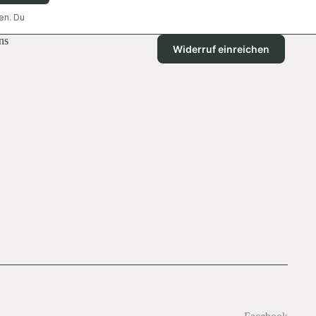
en. Du
ns
Widerruf einreichen