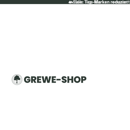
🔥 Sale: Top-Marken reduziert
🔥 Sale: Top-Marken reduziert