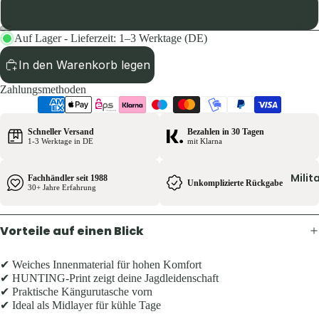
Pullover 
L
Hoodies
Damen
Auf Lager - Lieferzeit: 1–3 Werktage (DE)
Schuhe &
Jacken
Zubehör
In den Warenkorb legen
Hosen
Westen
Zahlungsmethoden
Shirts & B
Pullover 
Kinder
Hoodies
Schneller Versand
Bezahlen in 30 Tagen
Jacken
1-3 Werktage in DE
mit Klarna
Westen
Hosen
Schuhe &
Milit
Fachhändler seit 1988
Shirts
Unkomplizierte Rückgabe
30+ Jahre Erfahrung
Zubehör
Ausrüst
Herren
Vorteile auf einen Blick
Rucksäck
Jacken
✔ Weiches Innenmaterial für hohen Komfort
Zelte &
Hosen
✔ HUNTING-Print zeigt deine Jagdleidenschaft
Schlafsä
✔ Praktische Kängurutasche vorn
Shirts &
Trink- &
✔ Ideal als Midlayer für kühle Tage
Hemden