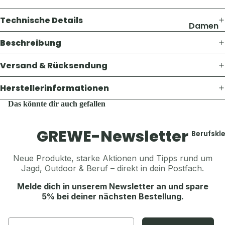
Thermosf
Pullover 
en
Technische Details
Hoodies
Damen
Taschen 
Westen
Geldbörs
Jacken
Beschreibung
Schuhe &
Gaskoche
Hosen
Zubehör
Versand & Rücksendung
Lampen 
Shirts &
Zubehör
Hemden
Herstellerinformationen
Accesso
Teller, Tö
Pullover 
Das könnte dir auch gefallen
Geschirr
Mützen &
Hoodies
Sonstige
Jagdhüte
Westen
GREWE-Newsletter
Zubehör
Berufskl
Trachten
Schuhe &
Balaclava
Zubehör
Neue Produkte, starke Aktionen und Tipps rund um
Accesso
Sturmha
Jagd, Outdoor & Beruf – direkt in dein Postfach.
Koppel, G
Schals & 
Herren
Melde dich in unserem Newsletter an und spare
& Hosent
Handsch
5% bei deiner nächsten Bestellung.
Jacken
Tücher, S
Gürtel, K
Hosen
& Sturmh
& Hosent
Email