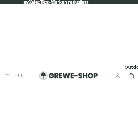
🔥 Sale: Top-Marken reduziert
🔥 Sale: Top-Marken reduziert
Outd