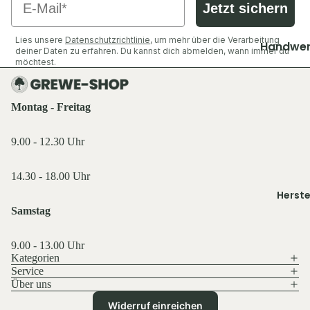
Shirts &
Socken &
Jetzt sichern
Hemden
Strümpfe
Ausrüst
Pullover 
Lies unsere
Datenschutzrichtlinie
, um mehr über die Verarbeitung
Caps, Mü
Zubehör
Handwer
deiner Daten zu erfahren. Du kannst dich abmelden, wann immer du
Hoodies
Stirnbän
Industrie
möchtest.
Ansitzsäc
Westen
Handsch
Decken & 
Jacken
Schuhe &
Funktions
Rucksäck
Hosen
Montag - Freitag
Zubehör
wäsche
Taschen 
Shirts &
Geldbörs
9.00 - 12.30 Uhr
Oberteile
Ausrüst
Beleucht
Schuhe &
Rucksäck
14.30 - 18.00 Uhr
Licht
Zubehör
Herste
Schlafen 
Flaschen
Westen
Zelte
Samstag
Feuer & 
Sonstige
Essen & T
Sonstige
9.00 - 13.00 Uhr
Licht & 
Kategorien
Küche,
Service
Taschen 
Service 
Tarn- &
Über uns
Geldbörs
Gastro
Datenschutzerklärung
Warnkle
Widerruf einreichen