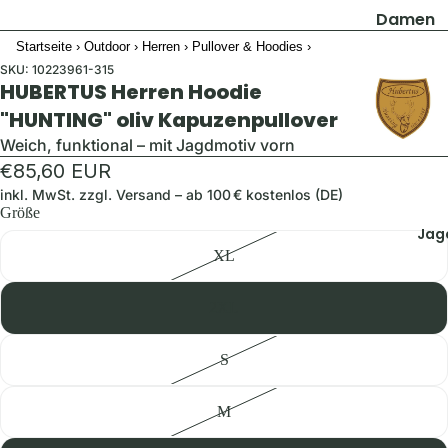
Damen
Startseite
›
Outdoor
›
Herren
›
Pullover & Hoodies
›
Jacken
SKU:
10223961-315
Hosen
HUBERTUS Herren Hoodie
Shirts & B
"HUNTING" oliv Kapuzenpullover
Pullover 
Weich, funktional – mit Jagdmotiv vorn
Hoodies
€85,60 EUR
inkl. MwSt. zzgl.
Versand
– ab 100 € kostenlos (DE)
Schuhe &
Größe
Zubehör
Jag
Westen
XL
Herren
2XL
Jacken
S
Hosen
Shirts &
M
Hemden