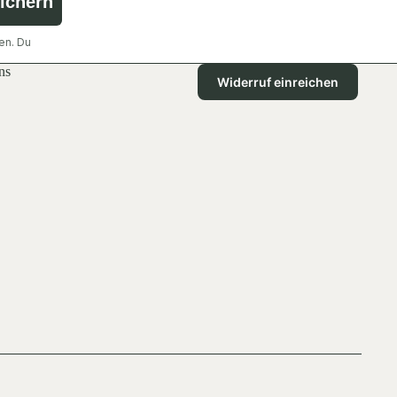
sichern
en. Du
ns
Widerruf einreichen