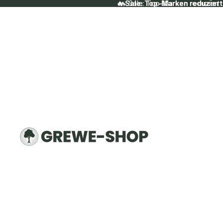
🔥 Sale: Top-Marken reduziert
🔥 Sale: Top-Marken reduziert