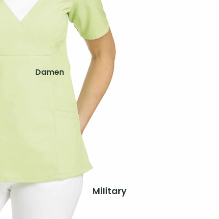
Schuhe & Zubehör
Westen
Kinder
Jacken
Damen
Hosen
Jacken
Shirts
Hosen
Shirts & Blusen
Ausrüstung
Pullover & Hoodies
Rucksäcke
Westen
Zelte & Schlafsäcke
Schuhe & Zubehör
Trink- & Thermosflaschen
Taschen & Geldbörsen
Herren
Military
Gaskocher, Lampen & Zubehör
Jacken
Teller, Töpfe & Geschirr