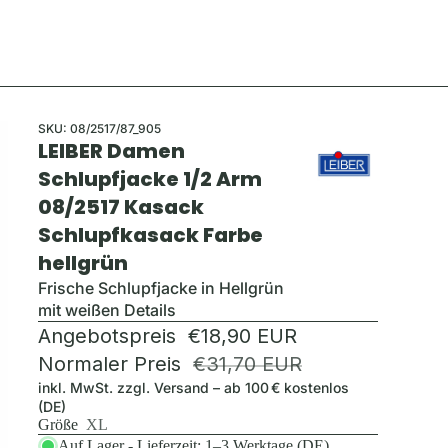
SKU:
08/2517/87_905
LEIBER Damen
Schlupfjacke 1/2 Arm
08/2517 Kasack
Schlupfkasack Farbe
hellgrün
Frische Schlupfjacke in Hellgrün
mit weißen Details
Angebotspreis
€18,90 EUR
Normaler Preis
€31,70 EUR
inkl. MwSt. zzgl.
Versand
– ab 100 € kostenlos
(DE)
Größe
XL
Auf Lager - Lieferzeit: 1–3 Werktage (DE)