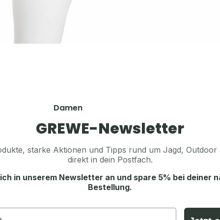
Hosen
Sonstiges Zubehör
Shirts & Hemden
Pullover & Hoodies
Accessoires
Westen
Koppel, Gürtel & Hosenträger
Schuhe & Zubehör
Tücher, Schals & Sturmhauben
Socken & Strümpfe
Accessoires
Caps, Mützen & Stirnbänder
Mützen & Caps
Damen
Handschuhe
Jagdhüte & Trachtenhüte
Jacken
GREWE-Newsletter
Funktionsunterwäsche
Balaclava & Sturmhauben
Hosen
Schals & Tücher
dukte, starke Aktionen und Tipps rund um Jagd, Outdoor 
Shirts & Hemden
direkt in dein Postfach.
Handschuhe
Pullover & Hoodies
ich in unserem Newsletter an und spare 5% bei deiner 
Gürtel, Koppel & Hosenträger
Westen
Bestellung.
Schuhe & Zubehör
Ausrüstung & Zubehör