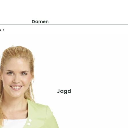
Damen
s
›
Jacken
Hosen
Shirts & Blusen
Pullover & Hoodies
Schuhe & Zubehör
Westen
Herren
Jagd
Jacken
Hosen
Shirts & Hemden
Pullover & Hoodies