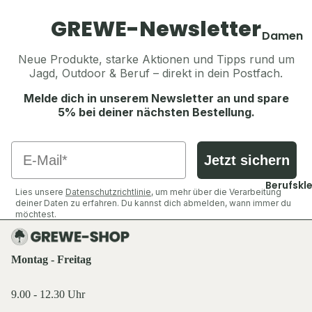
Thermosf
Pullover 
en
GREWE-Newsletter
Hoodies
Damen
Taschen 
Westen
Geldbörs
Jacken
Neue Produkte, starke Aktionen und Tipps rund um
Jagd, Outdoor & Beruf – direkt in dein Postfach.
Schuhe &
Gaskoche
Hosen
Zubehör
Lampen 
Melde dich in unserem Newsletter an und spare
Shirts &
Zubehör
5% bei deiner nächsten Bestellung.
Hemden
Accesso
Teller, Tö
Pullover 
Geschirr
Email
Mützen &
Hoodies
Jetzt sichern
Sonstige
Jagdhüte
Westen
Zubehör
Berufskl
Trachten
Lies unsere
Datenschutzrichtlinie
, um mehr über die Verarbeitung
Schuhe &
deiner Daten zu erfahren. Du kannst dich abmelden, wann immer du
Balaclava
Zubehör
möchtest.
Accesso
Sturmha
Koppel, G
Schals & 
Herren
& Hosent
Montag - Freitag
Handsch
Jacken
Tücher, S
Gürtel, K
Hosen
9.00 - 12.30 Uhr
& Sturmh
& Hosent