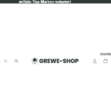
🔥 Sale: Top-Marken reduziert
🔥 Sale: Top-Marken reduziert
Outd