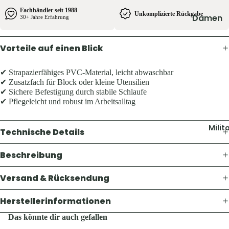
Pullover 
Fachhändler seit 1988
Hoodies
Unkomplizierte Rückgabe
Damen
30+ Jahre Erfahrung
Schuhe &
Jacken
Zubehör
Vorteile auf einen Blick
Hosen
Westen
Shirts & B
✔ Strapazierfähiges PVC-Material, leicht abwaschbar
Pullover 
✔ Zusatzfach für Block oder kleine Utensilien
Kinder
✔ Sichere Befestigung durch stabile Schlaufe
Hoodies
Jacken
✔ Pflegeleicht und robust im Arbeitsalltag
Westen
Hosen
Schuhe &
Milit
Technische Details
Shirts
Zubehör
Beschreibung
Ausrüst
Herren
Rucksäck
Versand & Rücksendung
Jacken
Zelte &
Hosen
Herstellerinformationen
Schlafsä
Shirts &
Das könnte dir auch gefallen
Trink- &
Hemden