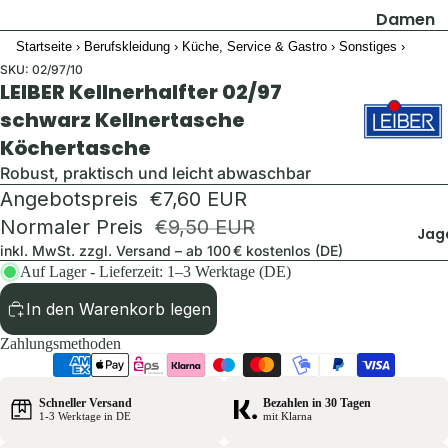
Damen
Startseite
›
Berufskleidung
›
Küche, Service & Gastro
›
Sonstiges
›
Jacken
SKU:
02/97/10
Hosen
LEIBER Kellnerhalfter 02/97
Shirts & B
schwarz Kellnertasche
Köchertasche
Pullover 
Hoodies
Robust, praktisch und leicht abwaschbar
Angebotspreis
€7,60 EUR
Schuhe &
Zubehör
Normaler Preis
€9,50 EUR
Jag
inkl. MwSt. zzgl.
Versand
– ab 100 € kostenlos (DE)
Westen
Auf Lager - Lieferzeit: 1–3 Werktage (DE)
Herren
In den Warenkorb legen
Jacken
Zahlungsmethoden
Hosen
Shirts &
Schneller Versand
Bezahlen in 30 Tagen
1-3 Werktage in DE
mit Klarna
Hemden