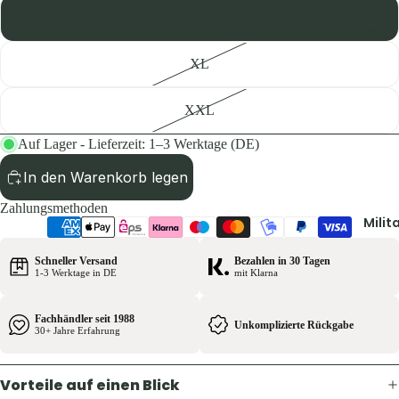
Pullover 
L
Hoodies
Damen
Schuhe &
Jacken
XL
Zubehör
Hosen
Westen
XXL
Shirts & B
Pullover 
Auf Lager - Lieferzeit: 1–3 Werktage (DE)
Kinder
Hoodies
Jacken
In den Warenkorb legen
Westen
Hosen
Zahlungsmethoden
Schuhe &
Milit
Shirts
Zubehör
Schneller Versand
Bezahlen in 30 Tagen
Ausrüst
1-3 Werktage in DE
mit Klarna
Herren
Rucksäck
Jacken
Fachhändler seit 1988
Unkomplizierte Rückgabe
Zelte &
30+ Jahre Erfahrung
Hosen
Schlafsä
Shirts &
Trink- &
Vorteile auf einen Blick
Hemden