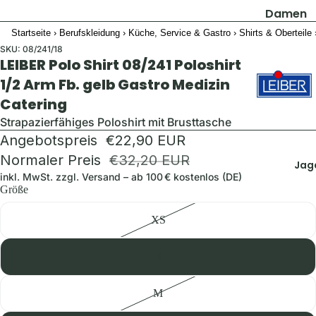
Damen
Startseite
›
Berufskleidung
›
Küche, Service & Gastro
›
Shirts & Oberteile
Jacken
SKU:
08/241/18
Hosen
LEIBER Polo Shirt 08/241 Poloshirt
Shirts & B
1/2 Arm Fb. gelb Gastro Medizin
Catering
Pullover 
Hoodies
Strapazierfähiges Poloshirt mit Brusttasche
Angebotspreis
€22,90 EUR
Schuhe &
Zubehör
Normaler Preis
€32,20 EUR
Jag
inkl. MwSt. zzgl.
Versand
– ab 100 € kostenlos (DE)
Westen
Größe
Herren
XS
Jacken
S
Hosen
Shirts &
M
Hemden