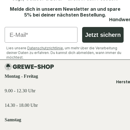
Shirts &
Socken &
Hemden
Melde dich in unserem Newsletter an und spare
Strümpfe
Ausrüst
5% bei deiner nächsten Bestellung.
Pullover 
Caps, Mü
Zubehör
Handwer
Hoodies
Stirnbän
Industrie
Ansitzsäc
Email
Westen
Handsch
Jetzt sichern
Decken & 
Jacken
Schuhe &
Funktions
Rucksäck
Hosen
Zubehör
Lies unsere
Datenschutzrichtlinie
, um mehr über die Verarbeitung
wäsche
Taschen 
deiner Daten zu erfahren. Du kannst dich abmelden, wann immer du
Shirts &
möchtest.
Geldbörs
Oberteile
Ausrüst
Beleucht
Schuhe &
Rucksäck
Licht
Zubehör
Montag - Freitag
Herste
Schlafen 
Flaschen
Westen
Zelte
9.00 - 12.30 Uhr
Feuer & 
Sonstige
Essen & T
Sonstige
14.30 - 18.00 Uhr
Licht & 
Küche,
Taschen 
Service 
Tarn- &
Samstag
Geldbörs
Gastro
Warnkle