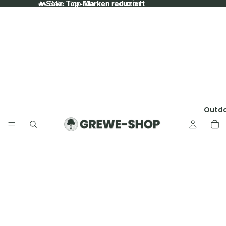
🔥 Sale: Top-Marken reduziert
🔥 Sale: Top-Marken reduziert
Outd