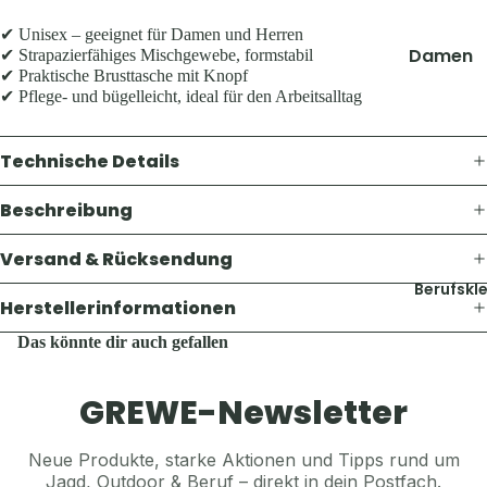
Thermosf
Pullover 
en
✔ Unisex – geeignet für Damen und Herren
Hoodies
Damen
✔ Strapazierfähiges Mischgewebe, formstabil
Taschen 
✔ Praktische Brusttasche mit Knopf
Westen
Geldbörs
Jacken
✔ Pflege- und bügelleicht, ideal für den Arbeitsalltag
Schuhe &
Gaskoche
Hosen
Zubehör
Lampen 
Shirts &
Technische Details
Zubehör
Hemden
Accesso
Teller, Tö
Beschreibung
Pullover 
Geschirr
Mützen &
Hoodies
Versand & Rücksendung
Sonstige
Jagdhüte
Westen
Zubehör
Berufskl
Trachten
Herstellerinformationen
Schuhe &
Balaclava
Zubehör
Accesso
Das könnte dir auch gefallen
Sturmha
Koppel, G
Schals & 
Herren
GREWE-Newsletter
& Hosent
Handsch
Jacken
Tücher, S
Gürtel, K
Hosen
Neue Produkte, starke Aktionen und Tipps rund um
& Sturmh
& Hosent
Jagd, Outdoor & Beruf – direkt in dein Postfach.