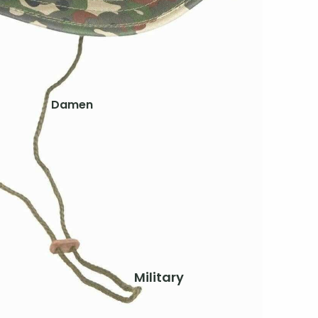
Schuhe & Zubehör
Westen
Kinder
Jacken
Damen
Hosen
Jacken
Shirts
Hosen
Shirts & Blusen
Ausrüstung
Pullover & Hoodies
Rucksäcke
Westen
Zelte & Schlafsäcke
Schuhe & Zubehör
Trink- & Thermosflaschen
Taschen & Geldbörsen
Herren
Military
Gaskocher, Lampen & Zubehör
Jacken
Teller, Töpfe & Geschirr