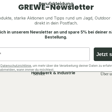
Ansitzsäcke, Decken & Kissen
Herren
Berufskleidung
GREWE-Newsletter
Rucksäcke
Jacken
Taschen & Geldbörsen
dukte, starke Aktionen und Tipps rund um Jagd, Outdoor 
Hosen
direkt in dein Postfach.
Beleuchtung & Licht
Shirts & Hemden
Flaschen
ich in unserem Newsletter an und spare 5% bei deiner 
Pullover & Hoodies
Bestellung.
Feuer & Wärme
Westen
Sonstiges
Schuhe & Zubehör
Jetzt 
Tarn- & Warnkleidung
Ausrüstung
e
Datenschutzrichtlinie
, um mehr über die Verarbeitung deiner Daten zu erfahr
Tarnjacken
Rucksäcke
h abmelden, wann immer du möchtest.
Handwerk & Industrie
Service
Über u
Tarnhosen
Schlafen & Zelte
Jacken
Tarnshirts
Essen & Trinken
Hosen
Warnwesten
Licht & Wärme
Shirts & Oberteile
Tarn-Mützen & Gesichtsschutz
Taschen & Geldbörsen
Schuhe & Zubehör
Sonstiges
Sonstiges Zubehör
Westen