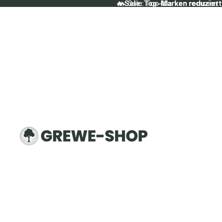
🔥 Sale: Top-Marken reduziert
🔥 Sale: Top-Marken reduziert