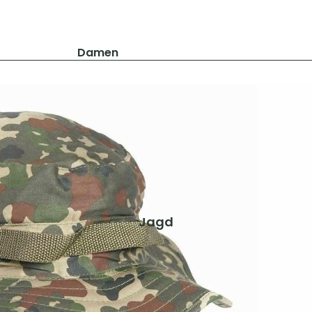
Damen
Jacken
Hosen
Shirts & Blusen
Pullover & Hoodies
Schuhe & Zubehör
Westen
Herren
Jagd
Jacken
Hosen
Shirts & Hemden
Pullover & Hoodies