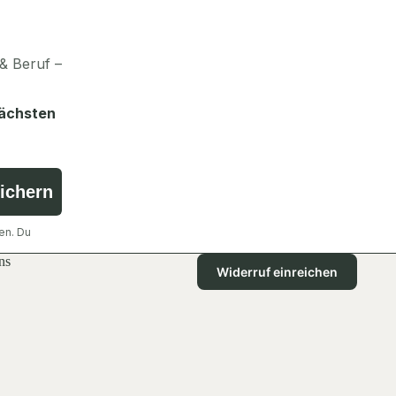
& Beruf –
nächsten
sichern
en. Du
ns
Widerruf einreichen