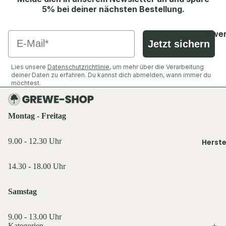
Shirts &
Socken &
5% bei deiner nächsten Bestellung.
Hemden
Strümpfe
Ausrüst
Pullover 
Caps, Mü
Zubehör
Handwer
Email
Hoodies
Stirnbän
Jetzt sichern
Industrie
Ansitzsäc
Westen
Handsch
Decken & 
Jacken
Lies unsere
Datenschutzrichtlinie
, um mehr über die Verarbeitung
Schuhe &
Funktions
deiner Daten zu erfahren. Du kannst dich abmelden, wann immer du
Rucksäck
Hosen
möchtest.
Zubehör
wäsche
Taschen 
Shirts &
Geldbörs
Oberteile
Ausrüst
Montag - Freitag
Beleucht
Schuhe &
Rucksäck
Licht
Zubehör
9.00 - 12.30 Uhr
Herste
Schlafen 
Flaschen
Westen
Zelte
Feuer & 
Sonstige
14.30 - 18.00 Uhr
Essen & T
Sonstige
Licht & 
Küche,
Samstag
Taschen 
Service 
Tarn- &
Geldbörs
Gastro
Warnkle
9.00 - 13.00 Uhr
Kategorien