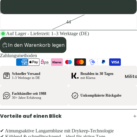
Pullover 
42
Hoodies
Damen
Schuhe &
Jacken
44
Zubehör
Hosen
Auf Lager - Lieferzeit: 1–3 Werktage (DE)
Westen
Shirts & B
In den Warenkorb legen
Pullover 
Kinder
Zahlungsmethoden
Hoodies
Jacken
Westen
Hosen
Schneller Versand
Bezahlen in 30 Tagen
Schuhe &
Milit
1-3 Werktage in DE
mit Klarna
Shirts
Zubehör
Fachhändler seit 1988
Ausrüst
Unkomplizierte Rückgabe
Herren
30+ Jahre Erfahrung
Rucksäck
Jacken
Zelte &
Vorteile auf einen Blick
Hosen
Schlafsä
Shirts &
Trink- &
✔ Atmungsaktive Langarmbluse mit Drykeep-Technologie
Hemden
✔ Kühlend & schnelltrocknend – ideal für aktive Tage