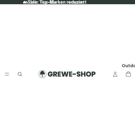
🔥 Sale: Top-Marken reduziert
🔥 Sale: Top-Marken reduziert
Outd