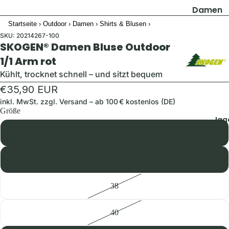
Damen
Startseite
›
Outdoor
›
Damen
›
Shirts & Blusen
›
Jacken
SKU:
20214267-100
Hosen
SKOGEN® Damen Bluse Outdoor
Shirts & B
1/1 Arm rot
Pullover 
Kühlt, trocknet schnell – und sitzt bequem
Hoodies
€35,90 EUR
Schuhe &
inkl. MwSt. zzgl.
Versand
– ab 100 € kostenlos (DE)
Größe
Zubehör
Jag
Westen
46
Herren
48
Jacken
38
Hosen
Shirts &
40
Hemden