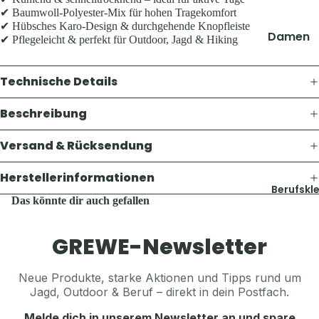
Thermosf
✔ Baumwoll-Polyester-Mix für hohen Tragekomfort
Pullover 
en
✔ Hübsches Karo-Design & durchgehende Knopfleiste
Hoodies
Damen
Taschen 
✔ Pflegeleicht & perfekt für Outdoor, Jagd & Hiking
Westen
Geldbörs
Jacken
Schuhe &
Gaskoche
Technische Details
Hosen
Zubehör
Lampen 
Shirts &
Zubehör
Beschreibung
Hemden
Accesso
Teller, Tö
Pullover 
Versand & Rücksendung
Geschirr
Mützen &
Hoodies
Sonstige
Jagdhüte
Herstellerinformationen
Westen
Zubehör
Berufskl
Trachten
Das könnte dir auch gefallen
Schuhe &
Balaclava
Zubehör
Accesso
Sturmha
GREWE-Newsletter
Koppel, G
Schals & 
Herren
& Hosent
Handsch
Neue Produkte, starke Aktionen und Tipps rund um
Jacken
Tücher, S
Jagd, Outdoor & Beruf – direkt in dein Postfach.
Gürtel, K
Hosen
& Sturmh
& Hosent
Melde dich in unserem Newsletter an und spare