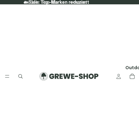
🔥 Sale: Top-Marken reduziert
🔥 Sale: Top-Marken reduziert
Outd