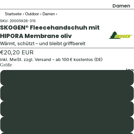
Damen
Startseite
›
Outdoor
›
Damen
›
Jacken
SKU:
20005928-315
Hosen
SKOGEN® Fleecehandschuh mit
Shirts & B
HIPORA Membrane oliv
Pullover 
Wärmt, schützt – und bleibt griffbereit
Hoodies
€20,20 EUR
Schuhe &
inkl. MwSt. zzgl.
Versand
– ab 100 € kostenlos (DE)
Größe
Zubehör
Jag
Westen
2XL
Herren
S
Jacken
M
Hosen
Shirts &
L
Hemden