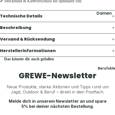
Thermosf
✔ Strickbund & Klettverschluss für optimalen Sitz
Pullover 
en
Hoodies
Damen
Taschen 
Technische Details
Westen
Geldbörs
Jacken
Schuhe &
Beschreibung
Gaskoche
Hosen
Zubehör
Lampen 
Shirts &
Versand & Rücksendung
Zubehör
Hemden
Accesso
Teller, Tö
Herstellerinformationen
Pullover 
Geschirr
Mützen &
Hoodies
Das könnte dir auch gefallen
Sonstige
Jagdhüte
Westen
Zubehör
Berufskl
Trachten
GREWE-Newsletter
Schuhe &
Balaclava
Zubehör
Accesso
Sturmha
Neue Produkte, starke Aktionen und Tipps rund um
Koppel, G
Schals & 
Jagd, Outdoor & Beruf – direkt in dein Postfach.
Herren
& Hosent
Handsch
Jacken
Melde dich in unserem Newsletter an und spare
Tücher, S
Gürtel, K
5% bei deiner nächsten Bestellung.
Hosen
& Sturmh
& Hosent