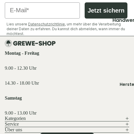
Shirts &
Socken &
Email
Hemden
Strümpfe
Jetzt sichern
Ausrüst
Pullover 
Caps, Mü
Zubehör
Handwer
Hoodies
Lies unsere
Datenschutzrichtlinie
, um mehr über die Verarbeitung
Stirnbän
Industrie
Ansitzsäc
deiner Daten zu erfahren. Du kannst dich abmelden, wann immer du
Westen
möchtest.
Handsch
Decken & 
Jacken
Schuhe &
Funktions
Rucksäck
Hosen
Zubehör
wäsche
Montag - Freitag
Taschen 
Shirts &
Geldbörs
Oberteile
Ausrüst
9.00 - 12.30 Uhr
Beleucht
Schuhe &
Rucksäck
Licht
Zubehör
14.30 - 18.00 Uhr
Herste
Schlafen 
Flaschen
Westen
Zelte
Feuer & 
Sonstige
Samstag
Essen & T
Sonstige
Licht & 
Küche,
9.00 - 13.00 Uhr
Kategorien
Taschen 
Service 
Tarn- &
Service
Geldbörs
Gastro
Warnkle
Über uns
Datenschutzerklärung