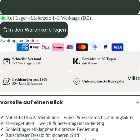
Pullover 
XL
Hoodies
Damen
Schuhe &
Auf Lager - Lieferzeit: 1–3 Werktage (DE)
Jacken
Zubehör
In den Warenkorb legen
Hosen
Westen
Shirts & B
Zahlungsmethoden
Pullover 
Kinder
Hoodies
Schneller Versand
Bezahlen in 30 Tagen
Jacken
1-3 Werktage in DE
mit Klarna
Westen
Hosen
Schuhe &
Milit
Fachhändler seit 1988
Shirts
Unkomplizierte Rückgabe
Zubehör
30+ Jahre Erfahrung
Ausrüst
Herren
Vorteile auf einen Blick
Rucksäck
Jacken
Zelte &
✔ Mit HIPORA® Membrane – wind- & wasserdicht, atmungsaktiv
Hosen
✔ Fleecegefüttert – weich & hervorragend isoliereng
Schlafsä
Shirts &
✔ Schießfinger abklappbar für präzise Bedienung
Trink- &
✔ Rutschfester Besatz für sicheren Griff
Hemden