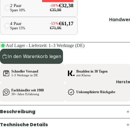
Shirts &
Socken &
€32,38
2 Paar
-10%
Hemden
Strümpfe
€35,98
Spare 10%
Ausrüst
Pullover 
Caps, Mü
Zubehör
Handwer
€61,17
Hoodies
4 Paar
-15%
Stirnbän
Industrie
Ansitzsäc
€71,96
Spare 15%
Westen
Handsch
Decken & 
Jacken
Schuhe &
Funktions
Rucksäck
Hosen
Auf Lager - Lieferzeit: 1–3 Werktage (DE)
Zubehör
wäsche
Taschen 
Shirts &
In den Warenkorb legen
Geldbörs
Oberteile
Ausrüst
Beleucht
Schuhe &
Schneller Versand
Bezahlen in 30 Tagen
Rucksäck
Licht
1-3 Werktage in DE
mit Klarna
Zubehör
Herste
Schlafen 
Flaschen
Westen
Zelte
Fachhändler seit 1988
Unkomplizierte Rückgabe
Feuer & 
Sonstige
30+ Jahre Erfahrung
Essen & T
Sonstige
Licht & 
Küche,
Beschreibung
Taschen 
Service 
Tarn- &
Geldbörs
Gastro
Warnkle
Technische Details