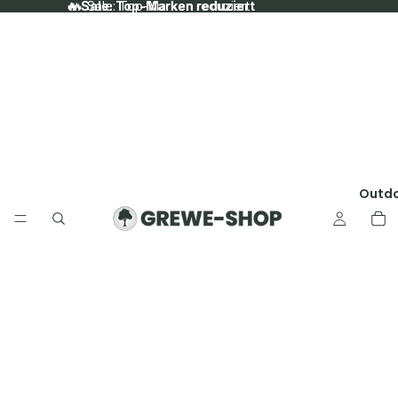
🔥 Sale: Top-Marken reduziert
🔥 Sale: Top-Marken reduziert
Outd