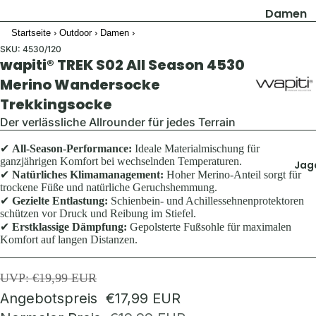
Damen
Startseite
›
Outdoor
›
Damen
›
Jacken
SKU:
4530/120
Hosen
wapiti® TREK S02 All Season 4530
Shirts & B
Merino Wandersocke
Trekkingsocke
Pullover 
Hoodies
Der verlässliche Allrounder für jedes Terrain
Schuhe &
✔
All-Season-Performance:
Ideale Materialmischung für
Zubehör
ganzjährigen Komfort bei wechselnden Temperaturen.
Jag
✔
Natürliches Klimamanagement:
Hoher Merino-Anteil sorgt für
Westen
trockene Füße und natürliche Geruchshemmung.
✔
Gezielte Entlastung:
Schienbein- und Achillessehnenprotektoren
Herren
schützen vor Druck und Reibung im Stiefel.
✔
Erstklassige Dämpfung:
Gepolsterte Fußsohle für maximalen
Jacken
Komfort auf langen Distanzen.
Hosen
UVP: €19,99 EUR
Shirts &
Angebotspreis
€17,99 EUR
Hemden