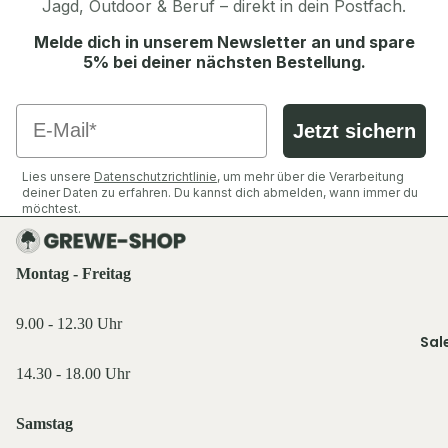
Jagd, Outdoor & Beruf – direkt in dein Postfach.
Schuhe &
Hundebet
Workwea
Tarnhose
Zubehör
Hundede
Melde dich in unserem Newsletter an und spare
Brandit
Tarnshirt
5% bei deiner nächsten Bestellung.
Halsbänd
Brigg
Tarn-Müt
Geschirre
Gesichts
BP
Email
Signalha
Jetzt sichern
n
Sonstige
Bücking
dreinaht
Hundefut
Lies unsere
Datenschutzrichtlinie
, um mehr über die Verarbeitung
Näpfe
deiner Daten zu erfahren. Du kannst dich abmelden, wann immer du
möchtest.
C-H
Westen fü
Jagd &
CDM
Sicherhei
Montag - Freitag
CMP
Farm-La
Regenkl
9.00 - 12.30 Uhr
FHB
Sal
g
Fjällräven
14.30 - 18.00 Uhr
Beinlinge
Gamasch
Helly Han
Samstag
Ponchos
Hubertus